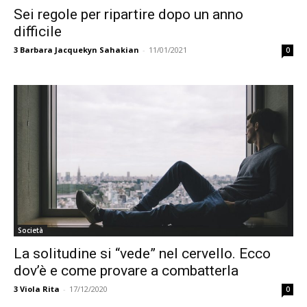
Sei regole per ripartire dopo un anno
difficile
3
Barbara Jacquekyn Sahakian
-
11/01/2021
0
Società
La solitudine si “vede” nel cervello. Ecco
dov’è e come provare a combatterla
3
Viola Rita
-
17/12/2020
0