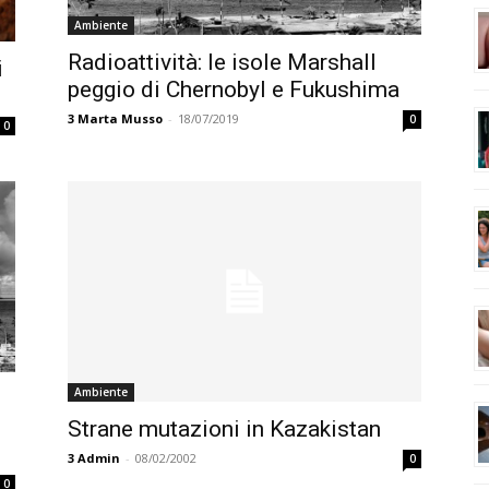
Ambiente
Radioattività: le isole Marshall
i
peggio di Chernobyl e Fukushima
3
Marta Musso
-
18/07/2019
0
0
Ambiente
Strane mutazioni in Kazakistan
3
Admin
-
08/02/2002
0
0