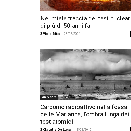
Nel miele traccia dei test nuclear
di più di 50 anni fa
3
Viola Rita
-
03/05/2021
Ambiente
Carbonio radioattivo nella fossa
delle Marianne, l’ombra lunga dei
test atomici
3
Claudia De Luca
-
15/05/2019