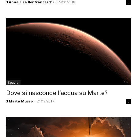
3
Anna Lisa Bonfranceschi
-
29/01/2018
0
Spazio
Dove si nasconde l’acqua su Marte?
3
Marta Musso
-
21/12/2017
0