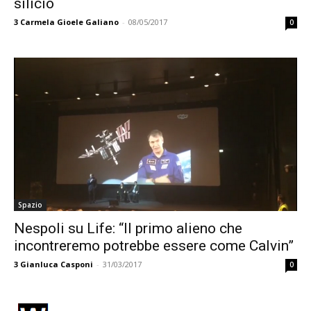
silicio
3
Carmela Gioele Galiano
-
08/05/2017
0
Spazio
Nespoli su Life: “Il primo alieno che
incontreremo potrebbe essere come Calvin”
3
Gianluca Casponi
-
31/03/2017
0