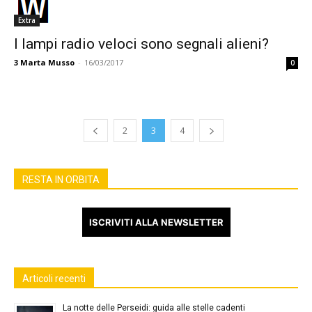
Extra
I lampi radio veloci sono segnali alieni?
3
Marta Musso
-
16/03/2017
0
2
3
4
RESTA IN ORBITA
ISCRIVITI ALLA NEWSLETTER
Articoli recenti
La notte delle Perseidi: guida alle stelle cadenti