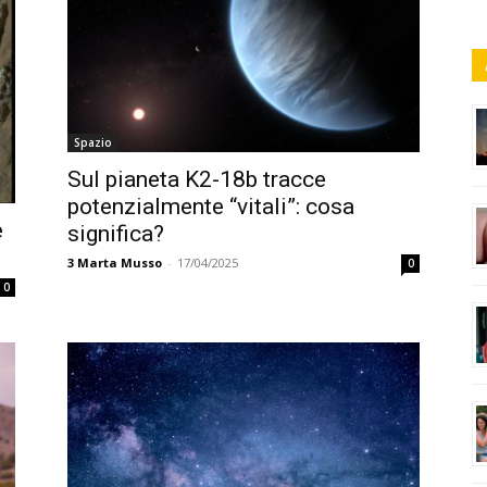
Spazio
Sul pianeta K2-18b tracce
potenzialmente “vitali”: cosa
e
significa?
3
Marta Musso
-
17/04/2025
0
0