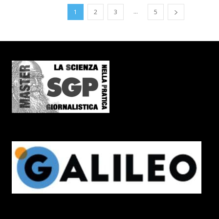
...
1
2
3
5