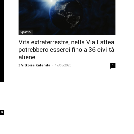
Spazio
Vita extraterrestre, nella Via Lattea
potrebbero esserci fino a 36 civiltà
aliene
3
Vittoria Kalenda
-
17/06/2020
1
0