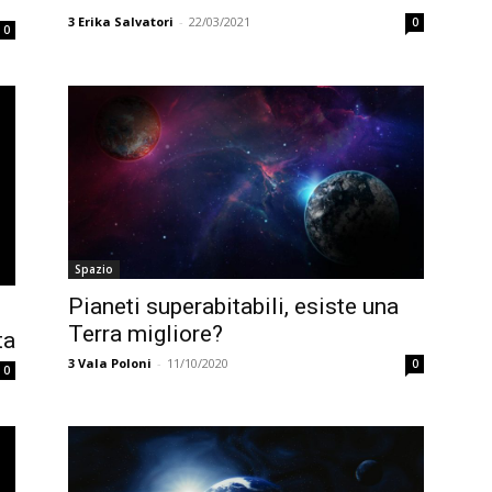
3
Erika Salvatori
-
22/03/2021
0
0
Spazio
Pianeti superabitabili, esiste una
Terra migliore?
ta
3
Vala Poloni
-
11/10/2020
0
0