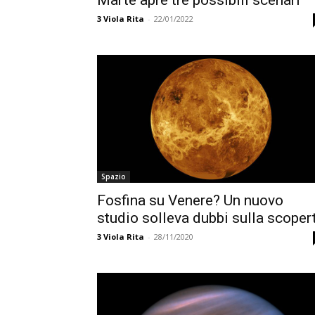
Marte apre tre possibili scenari
3
Viola Rita
-
22/01/2022
Spazio
Fosfina su Venere? Un nuovo
studio solleva dubbi sulla scoper
3
Viola Rita
-
28/11/2020