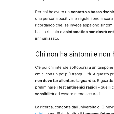
Per chi ha avuto un
contatto a basso rischi
una persona positiva le regole sono ancora
ricordando che, se invece appaiono sintomi, 
basso rischio è
asintomatico non dovrà ent
immunizzato.
Chi non ha sintomi e non 
C’è poi chi intende sottoporsi a un tampone i
amici con un po’ più tranquillità. A questo 
non deve far allentare la guardia
. Riguardo
preliminare i test
antigenici rapidi
– quelli 
sensibilità
ed essere meno accurati.
La ricerca, condotta dall’università di Gine
print
su medRxiv. Inoltre il
tampone fotografa