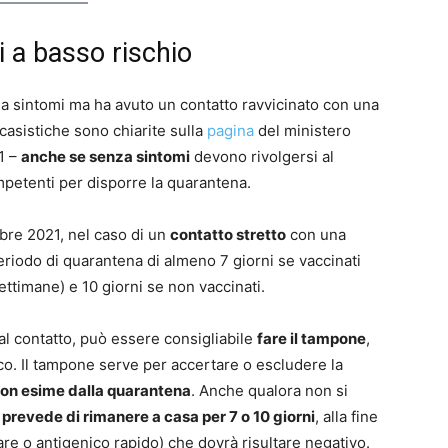
ti a basso rischio
a sintomi ma ha avuto un contatto ravvicinato con una
 casistiche sono chiarite sulla
pagina
del ministero
1 –
anche se senza sintomi
devono rivolgersi al
ompetenti per disporre la quarantena.
bre 2021, nel caso di un
contatto stretto
con una
riodo di quarantena di almeno 7 giorni se vaccinati
ettimane) e 10 giorni se non vaccinati.
al contatto, può essere consigliabile
fare il tampone
,
o. Il tampone serve per accertare o escludere la
on esime dalla quarantena
. Anche qualora non si
 prevede di rimanere a casa per 7 o 10 giorni
, alla fine
lare o antigenico rapido) che dovrà risultare negativo.