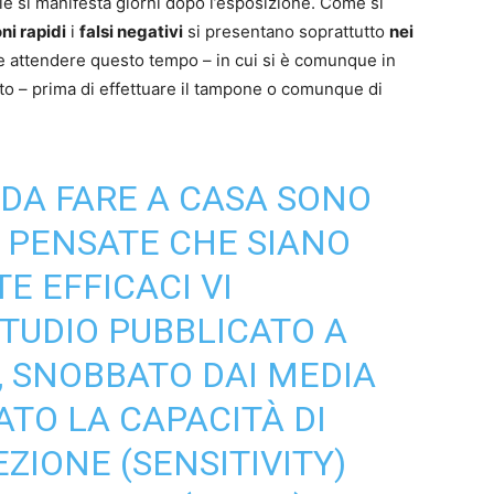
rale si manifesta giorni dopo l’esposizione. Come si
i rapidi
i
falsi negativi
si presentano soprattutto
nei
 attendere questo tempo – in cui si è comunque in
tto – prima di effettuare il tampone o comunque di
 DA FARE A CASA SONO
E PENSATE CHE SIANO
E EFFICACI VI
STUDIO PUBBLICATO A
, SNOBBATO DAI MEDIA
TATO LA CAPACITÀ DI
ZIONE (SENSITIVITY)