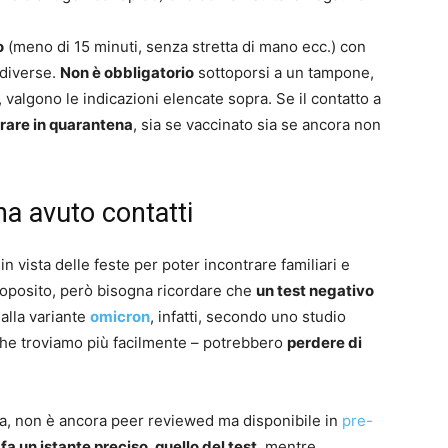
o
(meno di 15 minuti, senza stretta di mano ecc.) con
 diverse.
Non è obbligatorio
sottoporsi a un tampone,
valgono le indicazioni elencate sopra. Se il contatto a
rare in quarantena
, sia se vaccinato sia se ancora non
ha avuto contatti
n vista delle feste per poter incontrare familiari e
proposito, però bisogna ricordare che
un test negativo
 alla variante
omicron
, infatti, secondo uno studio
che troviamo più facilmente – potrebbero
perdere di
vra, non è ancora peer reviewed ma disponibile in
pre-
 un istante preciso, quello del test
, mentre