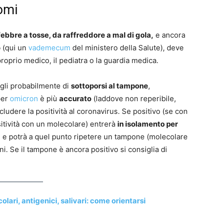
tomi
ebbre a tosse, da raffreddore a mal di gola,
e ancora
o
(qui un
vademecum
del ministero della Salute), deve
proprio medico, il pediatra o la guardia medica.
argli probabilmente di
sottoporsi al tampone
,
per
omicron
è più
accurato
(laddove non reperibile,
ludere la positività al coronavirus. Se positivo (se con
itività con un molecolare) entrerà
in isolamento per
 e potrà a quel punto ripetere un tampone (molecolare
i. Se il tampone è ancora positivo si consiglia di
lari, antigenici, salivari: come orientarsi