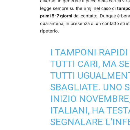
diverse. In generale il picco della carica vi
legge sempre su the Bmj, nel caso di
tampon
primi 5-7 giorni
dal contatto. Dunque è bene
quarantena, in presenza di un contatto stre
ripeterlo.
I TAMPONI RAPIDI
TUTTI CARI, MA S
TUTTI UGUALMENT
SBAGLIATE. UNO 
INIZIO NOVEMBRE
ITALIANI, HA TES
SEGNALARE L’INFE