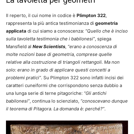
La tavoletta per geometri
Il reperto, il cui nome in codice è
Plimpton
322
,
rappresenta la più antica testimonianza di
geometria
applicata
di cui siamo a conoscenza:
“Quello che è inciso
sulla tavoletta testimonia che i babilonesi”
, spiega
Mansfield al
New Scientists
,
“erano a conoscenza di
molte nozioni base di geometria, comprese quelle
relative alla costruzione di triangoli rettangoli. Ma non
solo: erano in grado di applicare questi concetti a
problemi pratici”
. Su Plimpton 322 sono infatti incisi dei
caratteri cuneiformi che corrispondono senza dubbio a
una lunga serie di terne pitagoriche:
“Gli antichi
babilonesi”
, continua lo scienziato,
“conoscevano dunque
il teorema di Pitagora. La domanda è: perché?”
.