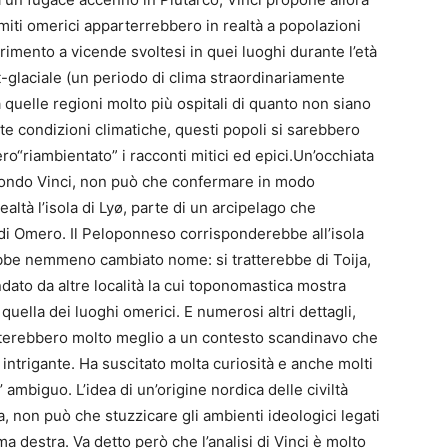
 miti omerici apparterrebbero in realtà a popolazioni
rimento a vicende svoltesi in quei luoghi durante l’età
-glaciale (un periodo di clima straordinariamente
 quelle regioni molto più ospitali di quanto non siano
ate condizioni climatiche, questi popoli si sarebbero
o“riambientato” i racconti mitici ed epici.Un’occhiata
condo Vinci, non può che confermare in modo
altà l’isola di Lyø, parte di un arcipelago che
di Omero. Il Peloponneso corrisponderebbe all’isola
ebbe nemmeno cambiato nome: si tratterebbe di Toija,
ondato da altre località la cui toponomastica mostra
uella dei luoghi omerici. E numerosi altri dettagli,
atterebbero molto meglio a un contesto scandinavo che
intrigante. Ha suscitato molta curiosità e anche molti
ambiguo. L’idea di un’origine nordica delle civiltà
, non può che stuzzicare gli ambienti ideologici legati
ma destra. Va detto però che l’analisi di Vinci è molto