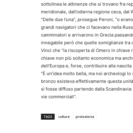
sottolinea le attinenze che si trovano fra re
meridionale, dall’odierna regione ceca, dal
“Delle due l’una”, prosegue Peroni, “o eran
grandi navigatori che ci facevano nella Rus
camminatori e arrivarono in Grecia passando
innegabile però che quelle somiglianze tra c
Vinci che “la riscoperta di Omero in chiave 
chiave non più soltanto economica ma anche e
dell’Europa e, forse, contribuire alla nasci
“È un’idea molto bella, ma noi archeologi lo
bronzo esisteva effettivamente questa unit
si fosse diffuso partendo dalla Scandinavia: 
vie commerciali”.
TAGS
culture
protostoria