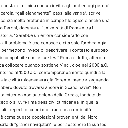
te onesta, e termina con un invito agli archeologi perché
arola, “galileianamente”, passi alla vanga”, scrive
scenza molto profonda in campo filologico e anche una
o Peroni, docente all’Università di Roma e tra i
tostoria. “Sarebbe un errore considerarlo con
a. Il problema è che conosce e cita solo l’archeologia
 ci permettono invece di descrivere il contesto europeo
ncompatibile con le sue tesi”.Prima di tutto, afferma
 da collocare quando sostiene Vinci, cioè nel 2000 a.C.
intorno al 1200 a.C, contemporaneamente quindi alla
ata la civiltà micenea era già fiorente, mentre seguendo
rebbero dovuto trovarsi ancora in Scandinavia”. Non
iltà micenea non autoctona della Grecia, fondata da
ecolo a. C. “Prima della civiltà micenea, in quella
quali i reperti micenei mostrano una continuità
o è come queste popolazioni provenienti dal Nord
rla di “grandi navigatori”, e per sostenere la sua tesi