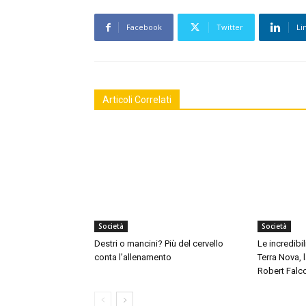
Facebook
Twitter
Li
Articoli Correlati
Società
Società
Destri o mancini? Più del cervello
Le incredibil
conta l’allenamento
Terra Nova,
Robert Falc