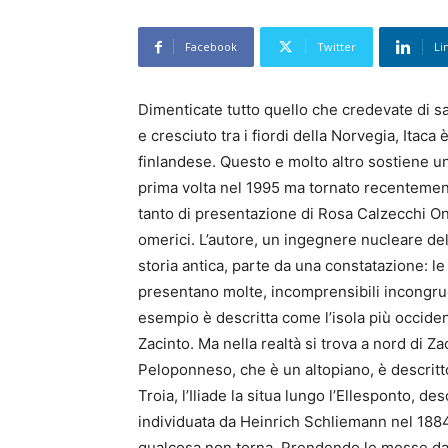
Facebook
Twitter
Li
Dimenticate tutto quello che credevate di s
e cresciuto tra i fiordi della Norvegia, Itaca
finlandese. Questo e molto altro sostiene un 
prima volta nel 1995 ma tornato recentement
tanto di presentazione di Rosa Calzecchi Ones
omerici. L’autore, un ingegnere nucleare del
storia antica, parte da una constatazione: le 
presentano molte, incomprensibili incongruen
esempio è descritta come l’isola più occid
Zacinto. Ma nella realtà si trova a nord di Za
Peloponneso, che è un altopiano, è descrit
Troia, l’Iliade la situa lungo l’Ellesponto, d
individuata da Heinrich Schliemann nel 1884 
qualcosa non torna. Prendendo le mosse da 