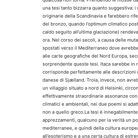
una tesi tanto bizzarra quanto suggestiva: i
originarie della Scandinavia e farebbero rife
del bronzo, quando l’optimum climatico post
caldo seguito all’ultima glaciazione) rendeva
ora. Nel corso dei secoli, a causa delle mut
spostati verso il Mediterraneo dove avrebber
alle carte geografiche del Nord Europa, se
sorprendente queste tesi. Itaca sarebbe in re
corrisponde perfettamente alle descrizioni 
danese di Sjælland. Troia, invece, non avr
un villaggio situato a nord di Helsinki, circ
effettivamente straordinarie assonanze con q
climatici e ambientali, nei due poemi si ad
non a quello greco.La tesi è innegabilmente 
apprezzamenti, qualcuno per la verità un po’ 
mediterranee, e quindi della cultura europea
all’esoterismo e a una certa cultura di estre