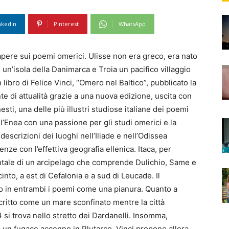
nkedin
Pinterest
WhatsApp
apere sui poemi omerici. Ulisse non era greco, era nato
 è un’isola della Danimarca e Troia un pacifico villaggio
libro di Felice Vinci, “Omero nel Baltico”, pubblicato la
e di attualità grazie a una nuova edizione, uscita con
ti, una delle più illustri studiose italiane dei poemi
l’Enea con una passione per gli studi omerici e la
descrizioni dei luoghi nell’Iliade e nell’Odissea
ze con l’effettiva geografia ellenica. Itaca, per
entale di un arcipelago che comprende Dulichio, Same e
cinto, a est di Cefalonia e a sud di Leucade. Il
to in entrambi i poemi come una pianura. Quanto a
escritto come un mare sconfinato mentre la città
si trova nello stretto dei Dardanelli. Insomma,
un fugace accenno in Plutarco, Vinci propone allora