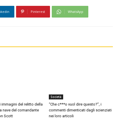
nkedin
Pinterest
WhatsApp
Società
i immagini del relitto della
“Che c***o vuol dire questo?”, i
 la nave del comandante
commenti dimenticati dagli scienziati
on Scott
nei loro articoli