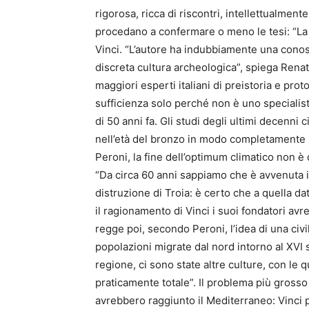
rigorosa, ricca di riscontri, intellettualmen
procedano a confermare o meno le tesi: “La p
Vinci. “L’autore ha indubbiamente una cono
discreta cultura archeologica”, spiega Renat
maggiori esperti italiani di preistoria e pro
sufficienza solo perché non è uno specialist
di 50 anni fa. Gli studi degli ultimi decenni
nell’età del bronzo in modo completamente i
Peroni, la fine dell’optimum climatico non è
“Da circa 60 anni sappiamo che è avvenuta 
distruzione di Troia: è certo che a quella d
il ragionamento di Vinci i suoi fondatori av
regge poi, secondo Peroni, l’idea di una civ
popolazioni migrate dal nord intorno al XVI s
regione, ci sono state altre culture, con le 
praticamente totale”. Il problema più gross
avrebbero raggiunto il Mediterraneo: Vinci pa