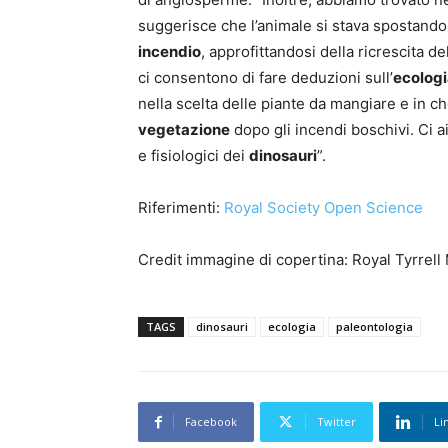
suggerisce che l’animale si stava spostando 
incendio
, approfittandosi della ricrescita d
ci consentono di fare deduzioni sull’
ecolog
nella scelta delle piante da mangiare e in ch
vegetazione
dopo gli incendi boschivi. Ci 
e fisiologici dei
dinosauri
”.
Riferimenti:
Royal Society Open Science
Credit immagine di copertina: Royal Tyrrel
TAGS
dinosauri
ecologia
paleontologia
Facebook
Twitter
Li