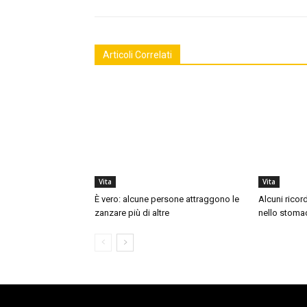
Articoli Correlati
Vita
Vita
È vero: alcune persone attraggono le
Alcuni ricor
zanzare più di altre
nello stoma