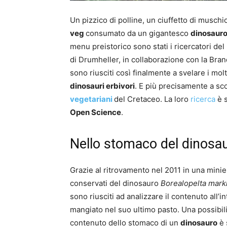
Un pizzico di polline, un ciuffetto di muschio,
veg
consumato da un gigantesco
dinosaur
menu preistorico sono stati i ricercatori de
di Drumheller, in collaborazione con la Bra
sono riusciti così finalmente a svelare i molt
dinosauri erbivori
. E più precisamente a sco
vegetariani
del Cretaceo. La loro
ricerca
è s
Open Science
.
Nello stomaco del dinosa
Grazie al ritrovamento nel 2011 in una mini
conservati del dinosauro
Borealopelta markm
sono riusciti ad analizzare il contenuto all’i
mangiato nel suo ultimo pasto. Una possibil
contenuto dello stomaco di un
dinosauro
è 