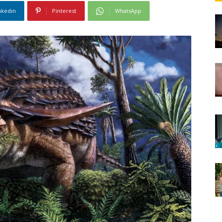
nkedin
Pinterest
WhatsApp