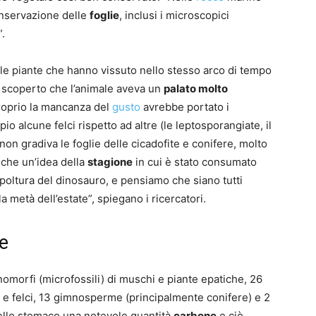
onservazione delle
foglie
, inclusi i microscopici
.
elle piante che hanno vissuto nello stesso arco di tempo
no scoperto che l’animale aveva un
palato molto
roprio la mancanza del
gusto
avrebbe portato i
io alcune felci rispetto ad altre (le leptosporangiate, il
 non gradiva le foglie delle cicadofite e conifere, molto
nche un’idea della
stagione
in cui è stato consumato
epoltura del dinosauro, e pensiamo che siano tutti
la metà dell’estate”, spiegano i ricercatori.
te
linomorfi (microfossili) di muschi e piante epatiche, 26
 e felci, 13 gimnosperme (principalmente conifere) e 2
nello stomaco una notevole quantità
carbone
e ciò