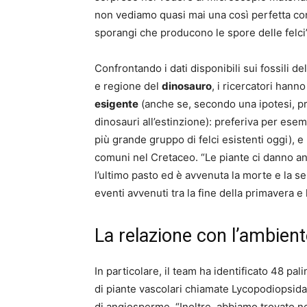
non vediamo quasi mai una così perfetta c
sporangi che producono le spore delle felci”
Confrontando i dati disponibili sui fossili d
e regione del
dinosauro
, i ricercatori han
esigente
(anche se, secondo una ipotesi, p
dinosauri all’estinzione): preferiva per esemp
più grande gruppo di felci esistenti oggi), e
comuni nel Cretaceo. “Le piante ci danno a
l’ultimo pasto ed è avvenuta la morte e la s
eventi avvenuti tra la fine della primavera e 
La relazione con l’ambien
In particolare, il team ha identificato 48 pa
di piante vascolari chiamate Lycopodiopsida
di angiosperme. “Inoltre, abbiamo trovato 