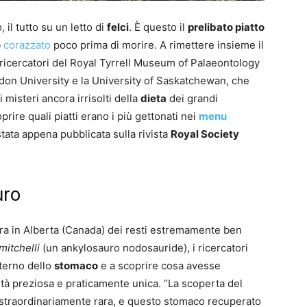
 il tutto su un letto di
felci
. È questo il
prelibato piatto
o
corazzato
poco prima di morire. A rimettere insieme il
l ricercatori del Royal Tyrrell Museum of Palaeontology
ndon University e la University of Saskatchewan, che
i misteri ancora irrisolti della
dieta
dei grandi
prire quali piatti erano i più gettonati nei
menu
tata appena pubblicata sulla rivista
Royal Society
uro
era in Alberta (Canada) dei resti estremamente ben
itchelli
(un ankylosauro nodosauride), i ricercatori
nterno dello
stomaco
e a scoprire cosa avesse
ità preziosa e praticamente unica. “La scoperta del
straordinariamente rara, e questo stomaco recuperato