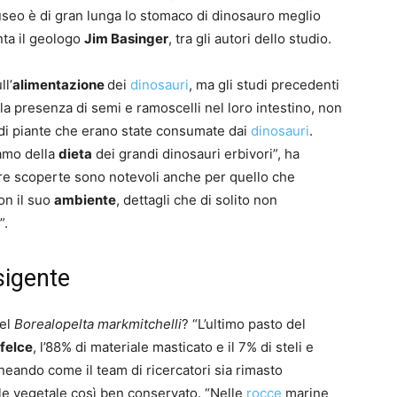
seo è di gran lunga lo stomaco di dinosauro meglio
nta il geologo
Jim Basinger
, tra gli autori dello studio.
ll’
alimentazione
dei
dinosauri
, ma gli studi precedenti
 la presenza di semi e ramoscelli nel loro intestino, non
a di piante che erano state consumate dai
dinosauri
.
amo della
dieta
dei grandi dinosauri erbivori”, ha
tre scoperte sono notevoli anche per quello che
on il suo
ambiente
, dettagli che di solito non
”.
sigente
del
Borealopelta markmitchelli
? “L’ultimo pasto del
 felce
, l’88% di materiale masticato e il 7% di steli e
neando come il team di ricercatori sia rimasto
le vegetale così ben conservato. “Nelle
rocce
marine