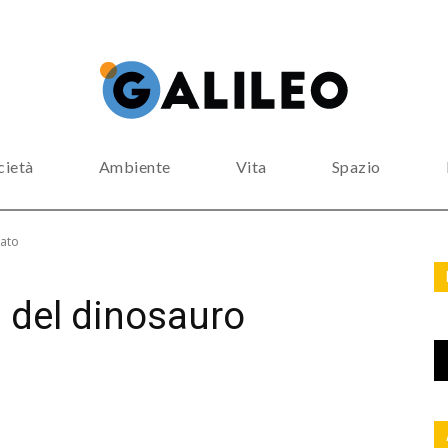
cietà
Ambiente
Vita
Spazio
zato
g del dinosauro