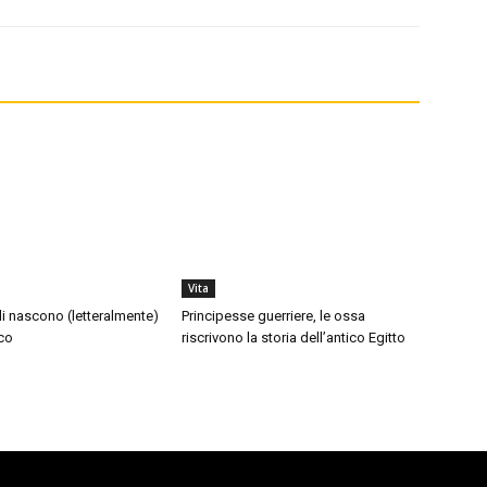
Vita
di nascono (letteralmente)
Principesse guerriere, le ossa
co
riscrivono la storia dell’antico Egitto