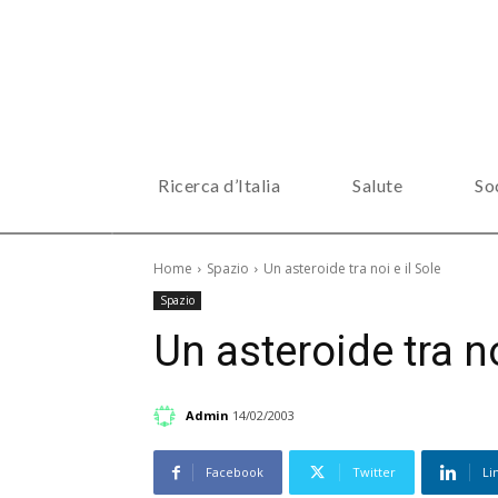
Ricerca d’Italia
Salute
So
Home
Spazio
Un asteroide tra noi e il Sole
Spazio
Un asteroide tra no
Admin
14/02/2003
Facebook
Twitter
Li