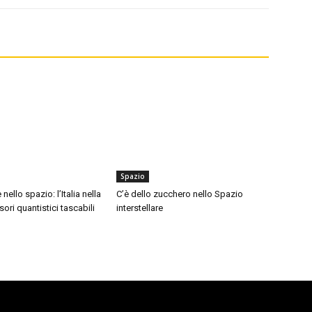
Spazio
ello spazio: l’Italia nella
C’è dello zucchero nello Spazio
ori quantistici tascabili
interstellare