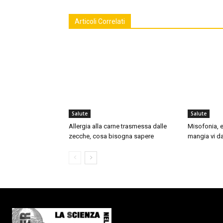
Articoli Correlati
Salute
Salute
Allergia alla carne trasmessa dalle
Misofonia, e
zecche, cosa bisogna sapere
mangia vi da