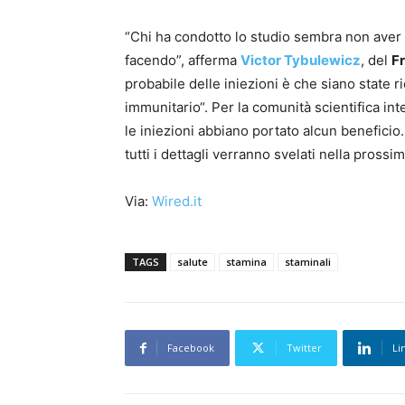
“Chi ha condotto lo studio sembra non aver i
facendo”, afferma
Victor Tybulewicz
, del
Fr
probabile delle iniezioni è che siano state 
immunitario“. Per la comunità scientifica in
le iniezioni abbiano portato alcun benefici
tutti i dettagli verranno svelati nella prossi
Via:
Wired.it
TAGS
salute
stamina
staminali
Facebook
Twitter
Li