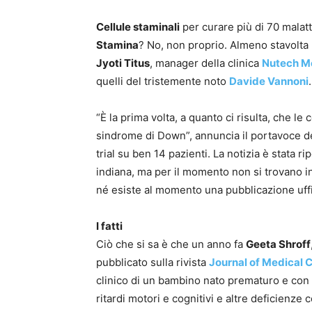
Cellule staminali
per curare più di 70 malatt
Stamina
? No, non proprio. Almeno stavolta n
Jyoti Titus
, manager della clinica
Nutech M
quelli del tristemente noto
Davide Vannoni
.
“È la prima volta, a quanto ci risulta, che l
sindrome di Down”, annuncia il portavoce del
trial su ben 14 pazienti. La notizia è stata r
indiana, ma per il momento non si trovano in 
né esiste al momento una pubblicazione uffic
I fatti
Ciò che si sa è che un anno fa
Geeta Shroff
pubblicato sulla rivista
Journal of Medical 
clinico di un bambino nato prematuro e con
ritardi motori e cognitivi e altre deficienze 