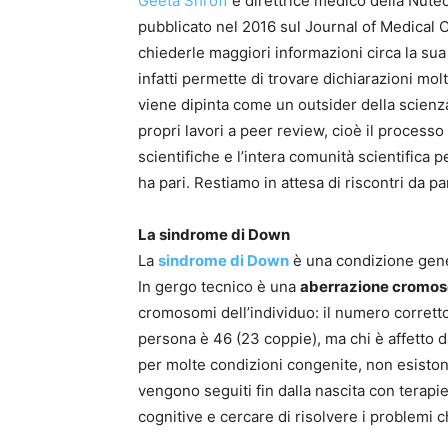
Geeta Shroff
è direttrice medico della Nute
pubblicato nel 2016 sul Journal of Medical C
chiederle maggiori informazioni circa la sua a
infatti permette di trovare dichiarazioni molti
viene dipinta come un outsider della scienza
propri lavori a peer review, cioè il processo 
scientifiche e l’intera comunità scientifica pe
ha pari. Restiamo in attesa di riscontri da pa
La sindrome di Down
La
sindrome di Down
è una condizione genet
In gergo tecnico è una
aberrazione cromo
cromosomi dell’individuo: il numero corrett
persona è 46 (23 coppie), ma chi è affett
per molte condizioni congenite, non esistono
vengono seguiti fin dalla nascita con terapie 
cognitive e cercare di risolvere i problemi 