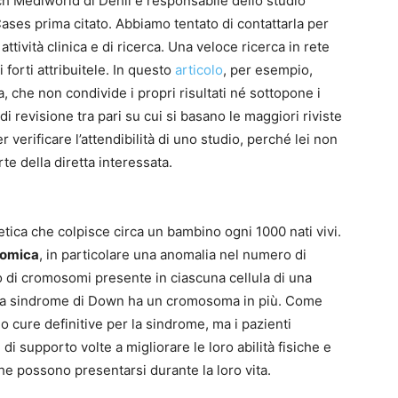
ch Mediworld di Dehli e responsabile dello studio
ases prima citato. Abbiamo tentato di contattarla per
ttività clinica e di ricerca. Una veloce ricerca in rete
 forti attribuitele. In questo
articolo
, per esempio,
, che non condivide i propri risultati né sottopone i
di revisione tra pari su cui si basano le maggiori riviste
r verificare l’attendibilità di uno studio, perché lei non
rte della diretta interessata.
ica che colpisce circa un bambino ogni 1000 nati vivi.
somica
, in particolare una anomalia nel numero di
o di cromosomi presente in ciascuna cellula di una
o da sindrome di Down ha un cromosoma in più. Come
 cure definitive per la sindrome, ma i pazienti
di supporto volte a migliorare le loro abilità fisiche e
che possono presentarsi durante la loro vita.