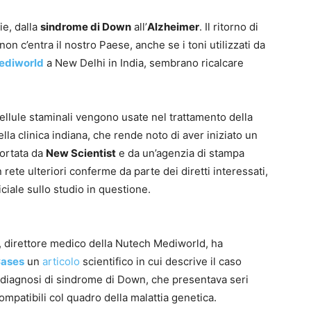
ie, dalla
sindrome di Down
all’
Alzheimer
. Il ritorno di
on c’entra il nostro Paese, anche se i toni utilizzati da
ediworld
a New Delhi in India, sembrano ricalcare
e cellule staminali vengono usate nel trattamento della
la clinica indiana, che rende noto di aver iniziato un
iportata da
New Scientist
e da un’agenzia di stampa
rete ulteriori conferme da parte dei diretti interessati,
iale sullo studio in questione.
, direttore medico della Nutech Mediworld, ha
Cases
un
articolo
scientifico in cui descrive il caso
 diagnosi di sindrome di Down, che presentava seri
compatibili col quadro della malattia genetica.