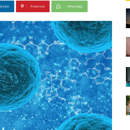
nkedin
Pinterest
WhatsApp