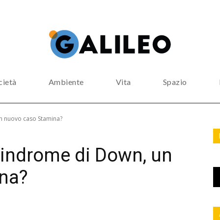
cietà
Ambiente
Vita
Spazio
un nuovo caso Stamina?
sindrome di Down, un
na?