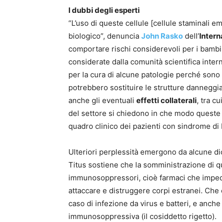
I dubbi degli esperti
“L’uso di queste cellule [cellule staminali e
biologico”, denuncia
John Rasko
dell’
Intern
comportare rischi considerevoli per i bambini 
considerate dalla comunità scientifica inte
per la cura di alcune patologie perché sono 
potrebbero sostituire le strutture danneggi
anche gli eventuali
effetti collaterali
, tra c
del settore si chiedono in che modo queste c
quadro clinico dei pazienti con sindrome di
Ulteriori perplessità emergono da alcune dic
Titus sostiene che la somministrazione di que
immunosoppressori, cioè farmaci che impedi
attaccare e distruggere corpi estranei. Che
caso di infezione da virus e batteri, e anche
immunosoppressiva (il cosiddetto rigetto).