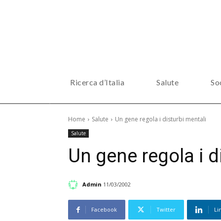
Ricerca d’Italia
Salute
So
Home
Salute
Un gene regola i disturbi mentali
Salute
Un gene regola i d
Admin
11/03/2002
Facebook
Twitter
Li