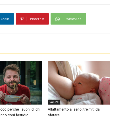
nkedin
Pinterest
WhatsApp
Salute
cco perché i suoni di chi
Allattamento al seno: tre miti da
nno così fastidio
sfatare