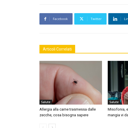
Facebook
Twitter
Li
Articoli Correlati
Salute
Salute
Allergia alla carne trasmessa dalle
Misofonia, e
zecche, cosa bisogna sapere
mangia vi da