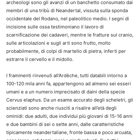
archeologi sono gli avanzi di un banchetto consumato dai
membri di una tribù di Neandertal, vissuta sulla sponda
occidentale del Rodano, nel paleolitico medio. I segni di
incisione sulle ossa testimoniano il lavoro di
scarnificazione dei cadaveri, mentre le fratture sul cranio,
sulle articolazioni e sugli arti sono frutto, molto
probabilmente, di colpi di martello di pietra, inferti per
estrarre il cervello e il midollo.
I frammenti rinvenuti all’Ardèche, tutti databili intorno a
100-120 mila anni fa, appartengono ad almeno sei esseri
umani e a un numero imprecisato di daini della specie
Cervus elaphus. Da un esame accurato degli scheletri, gli
scienziati sono anche riusciti a risalire all’età degli
ominidi: due adulti, due individui più giovani di 15-16 anni
e due bambini di sei o sette anni, dalle caratteristiche
tipicamente neandertaliane, fronte bassa e poco arcuata,