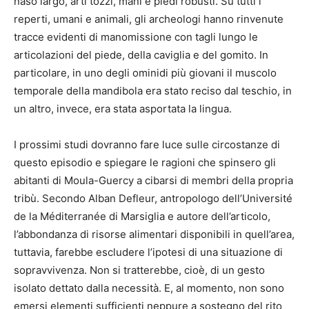
naso largo, arti tozzi, mani e piedi robusti. Su tutti i
reperti, umani e animali, gli archeologi hanno rinvenute
tracce evidenti di manomissione con tagli lungo le
articolazioni del piede, della caviglia e del gomito. In
particolare, in uno degli ominidi più giovani il muscolo
temporale della mandibola era stato reciso dal teschio, in
un altro, invece, era stata asportata la lingua.
I prossimi studi dovranno fare luce sulle circostanze di
questo episodio e spiegare le ragioni che spinsero gli
abitanti di Moula-Guercy a cibarsi di membri della propria
tribù. Secondo Alban Defleur, antropologo dell’Université
de la Méditerranée di Marsiglia e autore dell’articolo,
l’abbondanza di risorse alimentari disponibili in quell’area,
tuttavia, farebbe escludere l’ipotesi di una situazione di
sopravvivenza. Non si tratterebbe, cioè, di un gesto
isolato dettato dalla necessità. E, al momento, non sono
emersi elementi sufficienti neppure a sostegno del rito