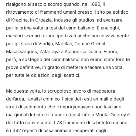
risalgono al secolo scorso quando, nel 1890, il
ritrovamento di frammenti umani presso il sito paleolitico
di Krapina, in Croazia, indusse gli studiosi ad avanzare
per la prima volta la tesi del cannibalismo. E analoghi,
macabri scenari furono ipotizzati anche successivamente
per gli scavi di Vindija, Marillac, Combe Grenal,
Macassargues, Zafarraya e Atapuerca Dolina. Finora,
però, a sostegno del cannibalismo non erano state fornite
prove definitive, in grado di mettere a tacere una volta
per tutte le obiezioni degli scettici.
Ma questa volta, lo scrupoloso lavoro di mappatura
dell’area, l’analisi chimico-fisica dei resti animali e degli
strati di sedimento che li imprigionavano non lasciano
margini al dubbio e il quadro ricostruito a Moula-Guercy è
del tutto convincente. I 78 frammenti di scheletro umano
e i 392 reperti di ossa animale recuperati dagli