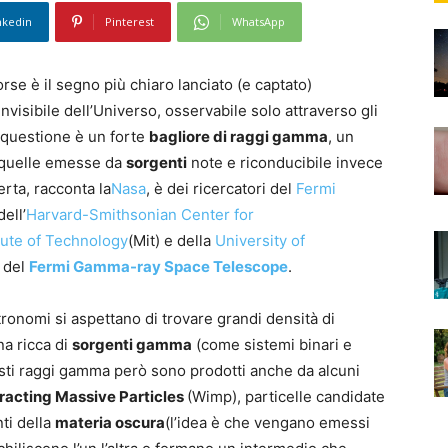
nkedin
Pinterest
WhatsApp
orse è il segno più chiaro lanciato (e captato)
invisibile dell’Universo, osservabile solo attraverso gli
n questione è un forte
bagliore di raggi gamma
, un
n quelle emesse da
sorgenti
note e riconducibile invece
erta, racconta la
Nasa
, è dei ricercatori del
Fermi
ell’
Harvard-Smithsonian Center for
tute of Technology
(Mit) e della
University of
i del
Fermi Gamma-ray Space Telescope
.
stronomi si aspettano di trovare grandi densità di
na ricca di
sorgenti gamma
(come sistemi binari e
uesti raggi gamma però sono prodotti anche da alcuni
racting Massive Particles
(Wimp), particelle candidate
nti della
materia oscura
(l’idea è che vengano emessi