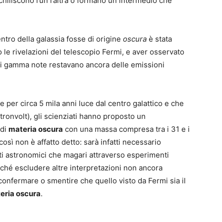
iliscono l’un l’altra o formano un intermedio che
entro della galassia fosse di origine
oscura
è stata
 le rivelazioni del telescopio Fermi, e aver osservato
ti gamma note restavano ancora delle emissioni
per circa 5 mila anni luce dal centro galattico e che
ronvolt), gli scienziati hanno proposto un
 di
materia oscura
con una massa compresa tra i 31 e i
sì non è affatto detto: sarà infatti necessario
etti astronomici che magari attraverso esperimenti
nché escludere altre interpretazioni non ancora
onfermare o smentire che quello visto da Fermi sia il
eria oscura
.