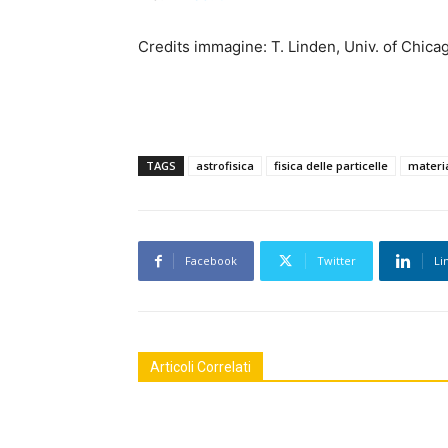
Credits immagine: T. Linden, Univ. of Chica
TAGS
astrofisica
fisica delle particelle
materi
Facebook
Twitter
Li
Articoli Correlati