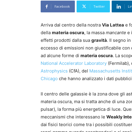
Facebook
Twitter
Li
Arriva dal centro della nostra
Via Lattea
e f
della
materia oscura
, la massa
mancante
e 
effetti prodotti dalla sua
gravità
. Il segno i
eccesso di emissioni non giustificabile co
ad alcune forme di
materia oscura
. La scop
National Accelerator Laboratory
(Fermilab), d
Astrophysics
(CfA), del
Massachusetts Insti
Chicago
che hanno analizzato i dati pubblic
Il centro delle galassie è la zona dove gli a
materia oscura, ma si tratta anche di una zo
pulsar), la forma più energetica di luce. Q
meccanismi che interessano le
Weakly Inte
dai fisici teorici come tra i possibili costitue