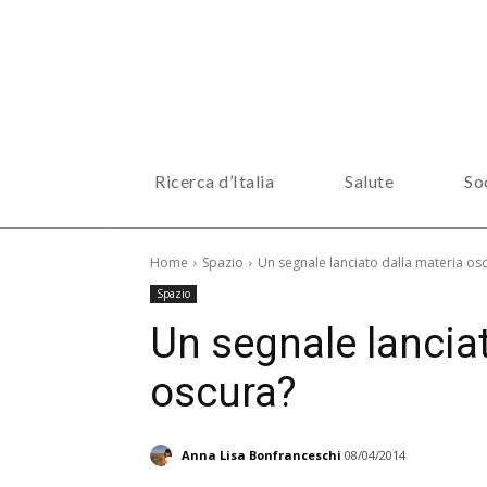
Ricerca d’Italia
Salute
So
Home
Spazio
Un segnale lanciato dalla materia os
Spazio
Un segnale lanciat
oscura?
Anna Lisa Bonfranceschi
08/04/2014