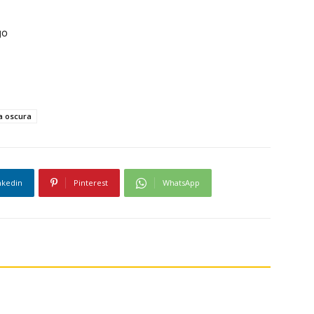
go
a oscura
nkedin
Pinterest
WhatsApp