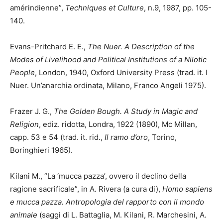
amérindienne”,
Techniques et Culture
, n.9, 1987, pp. 105-
140.
Evans-Pritchard E. E.,
The Nuer. A Description of the
Modes of Livelihood and Political Institutions of a Nilotic
People
, London, 1940, Oxford University Press (trad. it. I
Nuer. Un’anarchia ordinata, Milano, Franco Angeli 1975).
Frazer J. G.,
The Golden Bough. A Study in Magic and
Religion
, ediz. ridotta, Londra, 1922 (1890), Mc Millan,
capp. 53 e 54 (trad. it. rid.,
Il ramo d’oro
, Torino,
Boringhieri 1965).
Kilani M., “La ‘mucca pazza’, ovvero il declino della
ragione sacrificale”, in A. Rivera (a cura di),
Homo sapiens
e mucca pazza. Antropologia del rapporto con il mondo
animale
(saggi di L. Battaglia, M. Kilani, R. Marchesini, A.