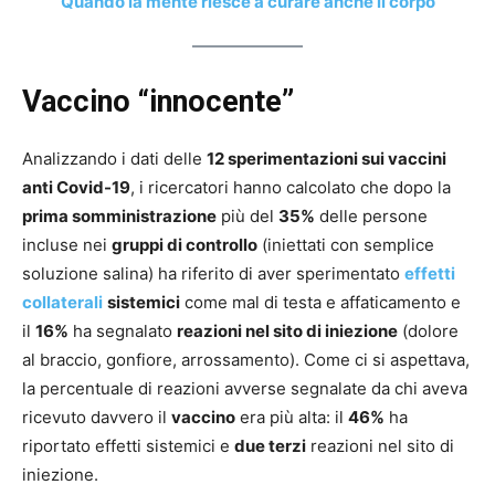
Quando la mente riesce a curare anche il corpo
Vaccino “innocente”
Analizzando i dati delle
12 sperimentazioni sui vaccini
anti Covid-19
, i ricercatori hanno calcolato che dopo la
prima somministrazione
più del
35%
delle persone
incluse nei
gruppi di controllo
(iniettati con semplice
soluzione salina) ha riferito di aver sperimentato
effetti
collaterali
sistemici
come mal di testa e affaticamento e
il
16%
ha segnalato
reazioni nel sito di iniezione
(dolore
al braccio, gonfiore, arrossamento). Come ci si aspettava,
la percentuale di reazioni avverse segnalate da chi aveva
ricevuto davvero il
vaccino
era più alta: il
46%
ha
riportato effetti sistemici e
due terzi
reazioni nel sito di
iniezione.