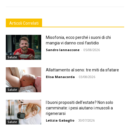
Articoli Correlati
Misofonia, ecco perché i suoni di chi
mangia vi danno così fastidio
Sandro Iannaccone
-
05/08/2026
Salute
Allattamento al seno: tre miti da sfatare
Elisa Manacorda
-
03/08/2026
Salute
I buoni propositi dell’estate? Non solo
camminate: i pesi aiutano i muscoli a
rigenerarsi
Letizia Gabaglio
-
30/07/2026
Salute