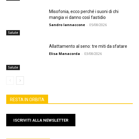
Misofonia, ecco perché i suoni di chi
mangia vi danno così fastidio
Sandro Iannaccone
-
05/08/2026
Salute
Allattamento al seno: tre miti da sfatare
Elisa Manacorda
-
03/08/2026
Salute
RESTA IN ORBITA
ISCRIVITI ALLA NEWSLETTER