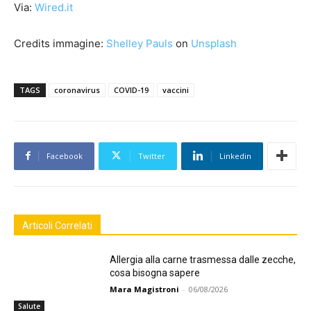
Via:
Wired.it
Credits immagine:
Shelley Pauls
on
Unsplash
TAGS
coronavirus
COVID-19
vaccini
Facebook
Twitter
Linkedin
Articoli Correlati
Allergia alla carne trasmessa dalle zecche,
cosa bisogna sapere
Mara Magistroni
-
06/08/2026
Salute