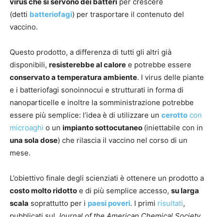
virus che si servono dei batteri
per crescere
(detti
batteriofagi
) per trasportare il contenuto del
vaccino.
Questo prodotto, a differenza di tutti gli altri già
disponibili,
resisterebbe al calore
e potrebbe essere
conservato a temperatura ambiente
. I virus delle piante
e i batteriofagi sonoinnocui e strutturati in forma di
nanoparticelle e inoltre la somministrazione potrebbe
essere più semplice: l’idea è di utilizzare un
cerotto
con
microaghi
o un
impianto sottocutaneo
(iniettabile con in
una sola dose
) che rilascia il vaccino nel corso di un
mese.
L’obiettivo finale degli scienziati è ottenere un prodotto a
costo molto ridotto
e di più semplice accesso,
su larga
scala
soprattutto per i
paesi poveri
. I primi
risultati
,
pubblicati sul
Journal of the American Chemical Society
,