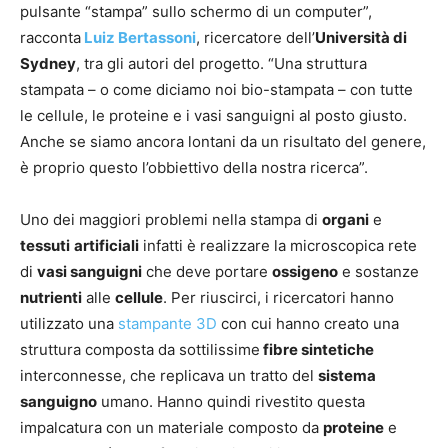
pulsante “stampa” sullo schermo di un computer”,
racconta
Luiz Bertassoni
, ricercatore dell’
Università di
Sydney
, tra gli autori del progetto. “Una struttura
stampata – o come diciamo noi bio-stampata – con tutte
le cellule, le proteine e i vasi sanguigni al posto giusto.
Anche se siamo ancora lontani da un risultato del genere,
è proprio questo l’obbiettivo della nostra ricerca”.
Uno dei maggiori problemi nella stampa di
organi
e
tessuti
artificiali
infatti è realizzare la microscopica rete
di
vasi sanguigni
che deve portare
ossigeno
e sostanze
nutrienti
alle
cellule
. Per riuscirci, i ricercatori hanno
utilizzato una
stampante 3D
con cui hanno creato una
struttura composta da sottilissime
fibre sintetiche
interconnesse, che replicava un tratto del
sistema
sanguigno
umano. Hanno quindi rivestito questa
impalcatura con un materiale composto da
proteine
e