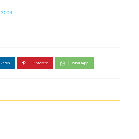
113006
nkedin
Pinterest
WhatsApp