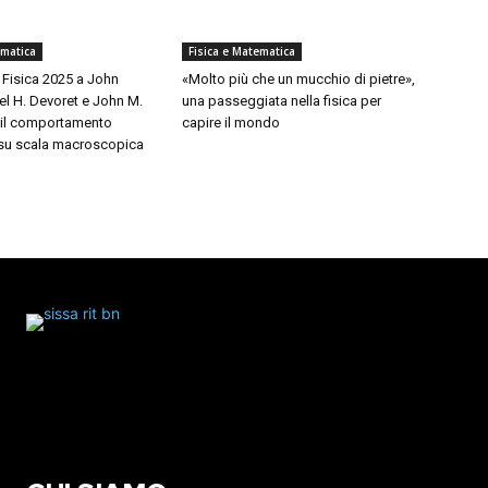
ematica
Fisica e Matematica
 Fisica 2025 a John
«Molto più che un mucchio di pietre»,
el H. Devoret e John M.
una passeggiata nella fisica per
r il comportamento
capire il mondo
 su scala macroscopica