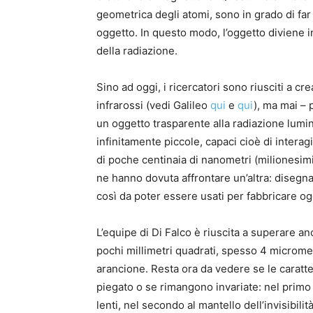
geometrica degli atomi, sono in grado di fa
oggetto. In questo modo, l’oggetto diviene in
della radiazione.
Sino ad oggi, i ricercatori sono riusciti a cr
infrarossi (vedi Galileo
qui
e
qui
), ma mai – p
un oggetto trasparente alla radiazione lumi
infinitamente piccole, capaci cioè di intera
di poche centinaia di nanometri (milionesimi d
ne hanno dovuta affrontare un’altra: disegnar
così da poter essere usati per fabbricare ogg
L’equipe di Di Falco è riuscita a superare a
pochi millimetri quadrati, spesso 4 micrometr
arancione. Resta ora da vedere se le caratt
piegato o se rimangono invariate: nel primo 
lenti, nel secondo al mantello dell’invisibilità