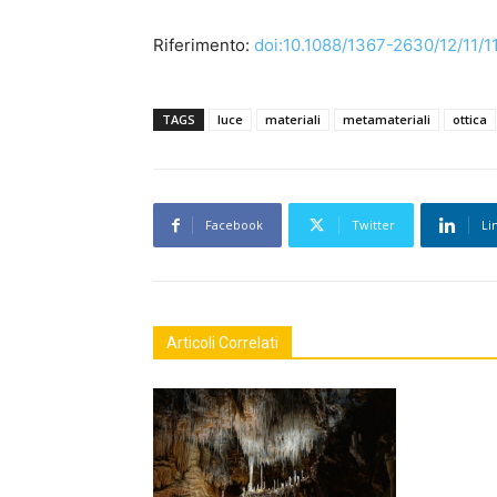
Riferimento:
doi:10.1088/1367-2630/12/11/
TAGS
luce
materiali
metamateriali
ottica
Facebook
Twitter
Li
Articoli Correlati