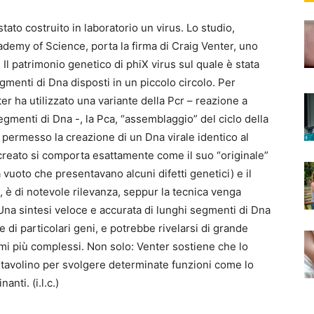
tato costruito in laboratorio un virus. Lo studio,
ademy of Science, porta la firma di Craig Venter, uno
Il patrimonio genetico di phiX virus sul quale è stata
menti di Dna disposti in un piccolo circolo. Per
ter ha utilizzato una variante della Pcr – reazione a
egmenti di Dna -, la Pca, “assemblaggio” del ciclo della
 permesso la creazione di un Dna virale identico al
 creato si comporta esattamente come il suo “originale”
 a vuoto che presentavano alcuni difetti genetici) e il
ti, è di notevole rilevanza, seppur la tecnica venga
 Una sintesi veloce e accurata di lunghi segmenti di Dna
 di particolari geni, e potrebbe rivelarsi di grande
mi più complessi. Non solo: Venter sostiene che lo
 tavolino per svolgere determinate funzioni come lo
anti. (i.l.c.)