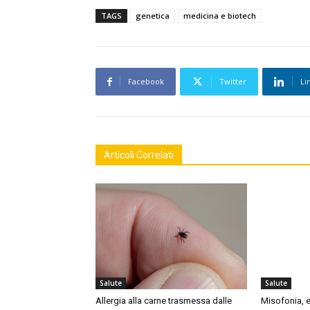
TAGS
genetica
medicina e biotech
Facebook
Twitter
Li
Articoli Correlati
Salute
Salute
Allergia alla carne trasmessa dalle
Misofonia, e