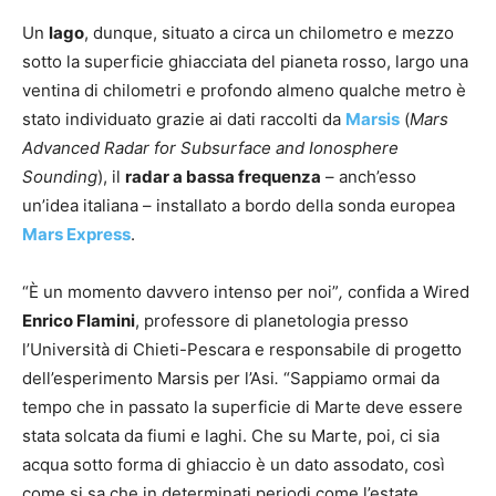
Un
lago
, dunque, situato a circa un chilometro e mezzo
sotto la superficie ghiacciata del pianeta rosso, largo una
ventina di chilometri e profondo almeno qualche metro è
stato individuato grazie ai dati raccolti da
Marsis
(
Mars
Advanced Radar for Subsurface and Ionosphere
Sounding
), il
radar a bassa frequenza
– anch’esso
un’idea italiana – installato a bordo della sonda europea
Mars Express
.
“È un momento davvero intenso per noi”
,
confida a Wired
Enrico Flamini
, professore di planetologia presso
l’Università di Chieti-Pescara e responsabile di progetto
dell’esperimento Marsis per l’Asi
.
“Sappiamo ormai da
tempo che in passato la superficie di Marte deve essere
stata solcata da fiumi e laghi. Che su Marte, poi, ci sia
acqua sotto forma di ghiaccio è un dato assodato, così
come si sa che in determinati periodi come l’estate