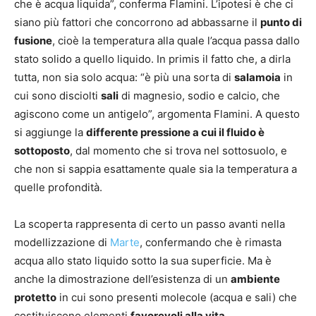
che è acqua liquida”, conferma Flamini. L’ipotesi è che ci
siano più fattori che concorrono ad abbassarne il
punto di
fusione
, cioè la temperatura alla quale l’acqua passa dallo
stato solido a quello liquido. In primis il fatto che, a dirla
tutta, non sia solo acqua: “è più una sorta di
salamoia
in
cui sono disciolti
sali
di magnesio, sodio e calcio, che
agiscono come un antigelo”, argomenta Flamini. A questo
si aggiunge la
differente pressione a cui il fluido è
sottoposto
, dal momento che si trova nel sottosuolo, e
che non si sappia esattamente quale sia la temperatura a
quelle profondità.
La scoperta rappresenta di certo un passo avanti nella
modellizzazione di
Marte
, confermando che è rimasta
acqua allo stato liquido sotto la sua superficie. Ma è
anche la dimostrazione dell’esistenza di un
ambiente
protetto
in cui sono presenti molecole (acqua e sali) che
costituiscono elementi
favorevoli alla vita
.