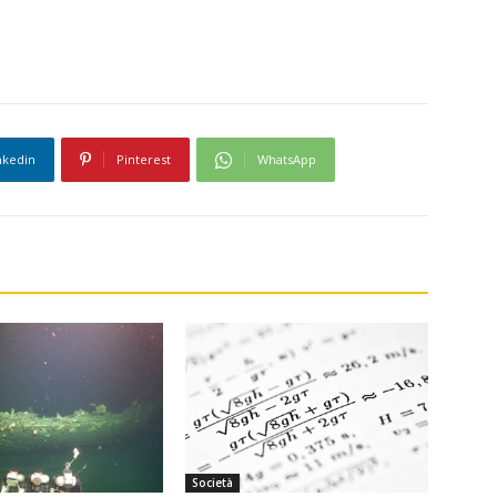
nkedin
Pinterest
WhatsApp
Società