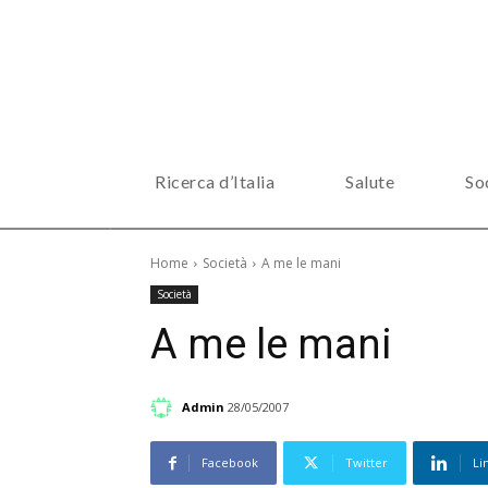
Ricerca d’Italia
Salute
So
Home
Società
A me le mani
Società
A me le mani
Admin
28/05/2007
Facebook
Twitter
Li