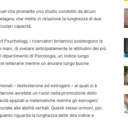
 quel che promette uno studio condotto da alcuni
Bretagna, che mette in relazione la lunghezza di due
ticolari capacità.
 of Psychology, i ricercatori britannici sostengono la
e mani, di svelare anticipatamente le attitudini dei più
l dipartimento di Psicologia, un indice lungo
rie letterarie mentre un anulare lungo buone
monali – testosterone ed estrogeni – ai quali si è
tosterone avrebbe un ruolo nella promozione dello
pacità spaziali e matematiche mentre gli estrogeni
ciate alle abilità verbali. Questi stessi ormoni, poi,
anto riguarda la lunghezza delle dita indice e