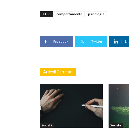
TAGS
comportamento
psicologia
Facebook
Twitter
Li
Articoli Correlati
Società
Società