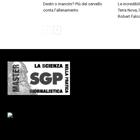
Destri o mancini? Più del cervello
Le incredibil
conta l’allenamento
Terra Nova,
Robert Falc