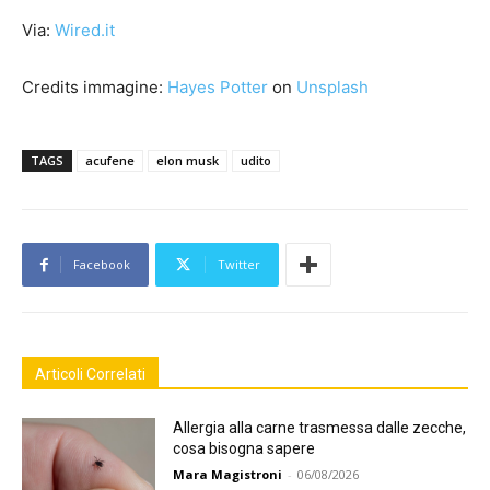
Via:
Wired.it
Credits immagine:
Hayes Potter
on
Unsplash
TAGS
acufene
elon musk
udito
Facebook
Twitter
Articoli Correlati
Allergia alla carne trasmessa dalle zecche,
cosa bisogna sapere
Mara Magistroni
-
06/08/2026