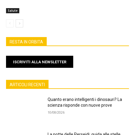
Salute
RESTA IN ORBITA
ISCRIVITI ALLA NEWSLETTER
ARTICOLI RECENTI
Quanto erano intelligenti i dinosauri? La
scienza risponde con nuove prove
10/08/2026
La notte delle Perseidi: guida alle stelle