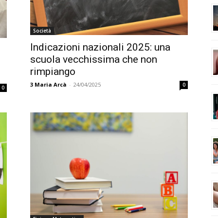
Società
Indicazioni nazionali 2025: una
scuola vecchissima che non
rimpiango
3
Maria Arcà
-
24/04/2025
0
0