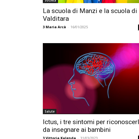
Società
La scuola di Manzi e la scuola di
Valditara
3
Maria Arcà
-
16/01/2025
Salute
Ictus, i tre sintomi per riconoscer
da insegnare ai bambini
3
Vittoria Kalenda
-
31/03/2023