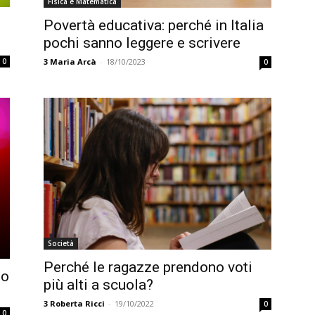
Fisica e Matematica
Povertà educativa: perché in Italia
pochi sanno leggere e scrivere
0
3
Maria Arcà
-
18/10/2023
0
Società
Perché le ragazze prendono voti
lo
più alti a scuola?
3
Roberta Ricci
-
19/10/2022
0
0