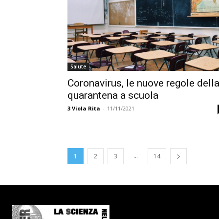
Salute
Coronavirus, le nuove regole dell
quarantena a scuola
3
Viola Rita
-
11/11/2021
...
1
2
3
14