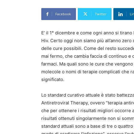
Facebook
Twitter
Li
E’ il 1° dicembre e come ogni anno si tirano 
Hiv. Certo oggi non siamo più all’anno zero 
delle cure possibili. Come del resto succed
mai fermo, che cambia faccia di continuo e c
farmaci. Ma quali sono le cure che vengono ut
molecole o nomi di terapie complicati che r
significato.
Lo standard curativo attuale è stato battezzat
Antiretroviral Therapy, ovvero “terapia antir
che per ottenere i risultati migliori occorre at
risultati ottenuti singolarmente non si somm
standard attuali sono a base di tre o quattro
grado di eradicare l’infezione”, osserva l’au