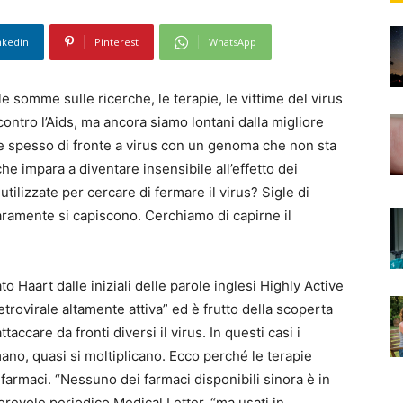
nkedin
Pinterest
WhatsApp
le somme sulle ricerche, le terapie, le vittime del virus
contro l’Aids, ma ancora siamo lontani dalla migliore
e spesso di fronte a virus con un genoma che non sta
he impara a diventare insensibile all’effetto dei
ilizzate per cercare di fermare il virus? Sigle di
aramente si capiscono. Cerchiamo di capirne il
o Haart dalle iniziali delle parole inglesi Highly Active
etrovirale altamente attiva” ed è frutto della scoperta
taccare da fronti diversi il virus. In questi casi i
ano, quasi si moltiplicano. Ecco perché le terapie
 farmaci. “Nessuno dei farmaci disponibili sinora è in
torevole periodico Medical Letter, “ma usati in