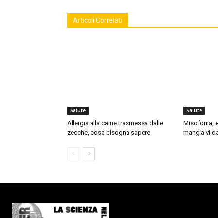
Articoli Correlati
Salute
Salute
Allergia alla carne trasmessa dalle
Misofonia, e
zecche, cosa bisogna sapere
mangia vi da