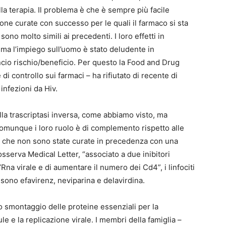
a terapia. Il problema è che è sempre più facile
e curate con successo per le quali il farmaco si sta
 sono molto simili ai precedenti. I loro effetti in
 ma l’impiego sull’uomo è stato deludente in
ancio rischio/beneficio. Per questo la Food and Drug
di controllo sui farmaci – ha rifiutato di recente di
 infezioni da Hiv.
alla trascriptasi inversa, come abbiamo visto, ma
munque i loro ruolo è di complemento rispetto alle
ne che non sono state curate in precedenza con una
 osserva Medical Letter, “associato a due inibitori
ll’Rna virale e di aumentare il numero dei Cd4”, i linfociti
a sono efavirenz, neviparina e delavirdina.
 lo smontaggio delle proteine essenziali per la
ule e la replicazione virale. I membri della famiglia –