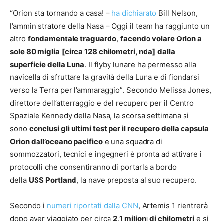
“Orion sta tornando a casa! –
ha dichiarato
Bill Nelson,
l’amministratore della Nasa – Oggi il team ha raggiunto un
altro
fondamentale traguardo
,
facendo volare Orion a
sole 80 miglia
[circa 128 chilometri, nda]
dalla
superficie della Luna
. Il flyby lunare ha permesso alla
navicella di sfruttare la gravità della Luna e di fiondarsi
verso la Terra per l’ammaraggio”. Secondo Melissa Jones,
direttore dell’atterraggio e del recupero per il Centro
Spaziale Kennedy della Nasa, la scorsa settimana si
sono
conclusi gli ultimi test per il recupero della capsula
Orion dall’oceano pacifico
e una squadra di
sommozzatori, tecnici e ingegneri è pronta ad attivare i
protocolli che consentiranno di portarla a bordo
della
USS Portland
, la nave preposta al suo recupero.
Secondo i
numeri riportati dalla CNN
, Artemis 1 rientrerà
dopo aver viaggiato per circa
2,1 milioni di chilometri
e si