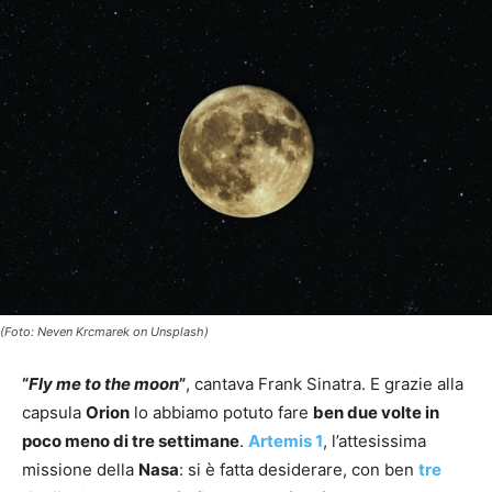
(Foto: Neven Krcmarek on Unsplash)
“
Fly me to the moon
”
, cantava Frank Sinatra. E grazie alla
capsula
Orion
lo abbiamo potuto fare
ben due volte in
poco meno di tre settimane
.
Artemis 1
, l’attesissima
missione della
Nasa
: si è fatta desiderare, con ben
tre