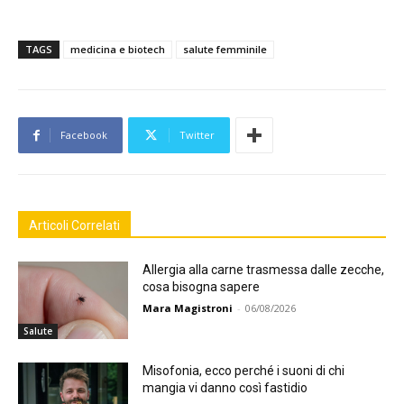
TAGS
medicina e biotech
salute femminile
Facebook
Twitter
Articoli Correlati
Allergia alla carne trasmessa dalle zecche,
cosa bisogna sapere
Mara Magistroni
-
06/08/2026
Salute
Misofonia, ecco perché i suoni di chi
mangia vi danno così fastidio