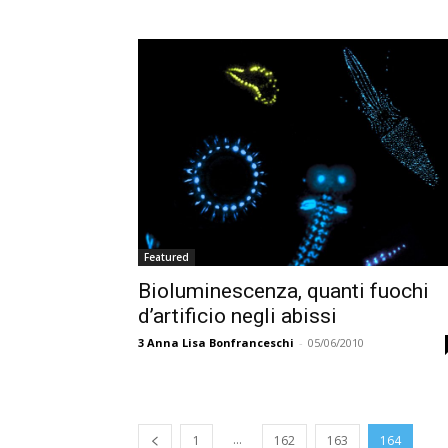
Featured
Bioluminescenza, quanti fuochi
d’artificio negli abissi
3
Anna Lisa Bonfranceschi
-
05/06/2010
...
1
162
163
164