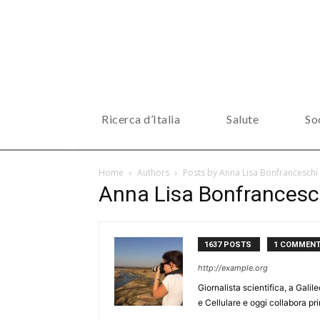
Ricerca d’Italia
Salute
So
Home
Authors
Posts by Anna Lisa Bonfranceschi
Anna Lisa Bonfrancesc
1637 POSTS
1 COMMEN
http://example.org
Giornalista scientifica, a Gali
e Cellulare e oggi collabora p