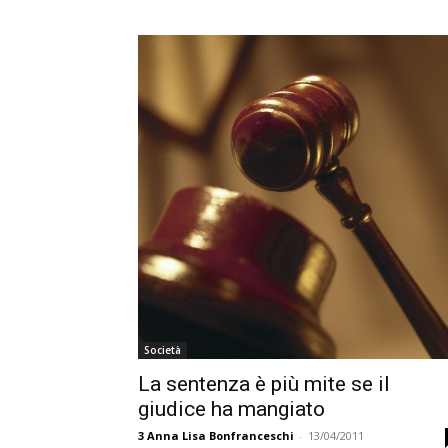
Società
La sentenza è più mite se il
giudice ha mangiato
3
Anna Lisa Bonfranceschi
-
13/04/2011