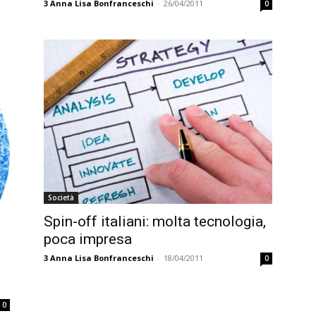
3
Anna Lisa Bonfranceschi
-
26/04/2011
0
Società
Spin-off italiani: molta tecnologia,
poca impresa
3
Anna Lisa Bonfranceschi
-
18/04/2011
0
0