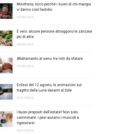
Misofonia, ecco perché i suoni di chi mangia
vi danno così fastidio
05/08/2026
È vero: alcune persone attraggono le zanzare
più di altre
04/08/2026
Allattamento al seno: tre miti da sfatare
03/08/2026
Eclissi del 12 agosto, le animazioni sul
tragitto della Luna davanti al Sole
31/07/2026
I buoni propositi dell’estate? Non solo
camminate: i pesi aiutano i muscoli a
rigenerarsi
30/07/2026