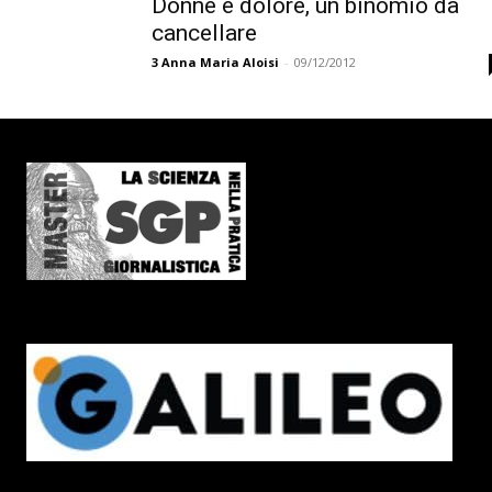
Donne e dolore, un binomio da
cancellare
3
Anna Maria Aloisi
-
09/12/2012