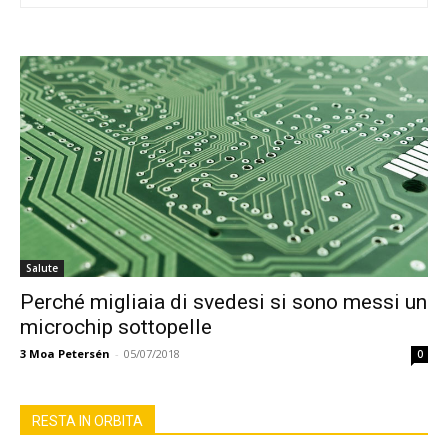
Salute
Perché migliaia di svedesi si sono messi un
microchip sottopelle
3
Moa Petersén
-
05/07/2018
0
RESTA IN ORBITA