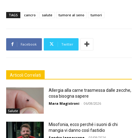
TAGS
cancro
salute
tumore al seno
tumori
Facebook
Twitter
Articoli Correlati
Allergia alla carne trasmessa dalle zecche,
cosa bisogna sapere
Mara Magistroni
-
06/08/2026
Salute
Misofonia, ecco perché i suoni di chi
mangia vi danno così fastidio
Sandro Iannaccone
-
05/08/2026