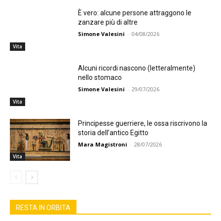
È vero: alcune persone attraggono le
zanzare più di altre
Simone Valesini
-
04/08/2026
Vita
Alcuni ricordi nascono (letteralmente)
nello stomaco
Simone Valesini
-
29/07/2026
Vita
Principesse guerriere, le ossa riscrivono la
storia dell’antico Egitto
Mara Magistroni
-
28/07/2026
Vita
RESTA IN ORBITA