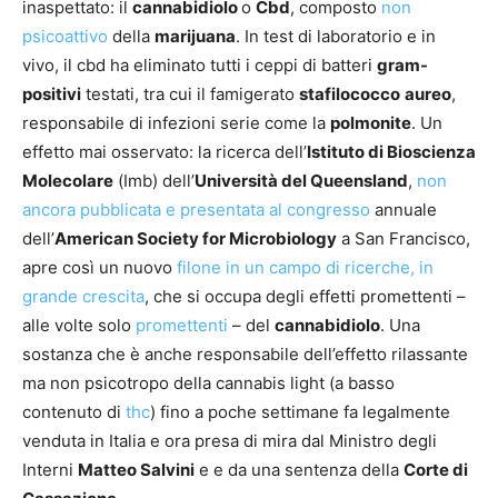
inaspettato: il
cannabidiolo
o
Cbd
, composto
non
psicoattivo
della
marijuana
. In test di laboratorio e in
vivo, il cbd ha eliminato tutti i ceppi di batteri
gram-
positivi
testati, tra cui il famigerato
stafilococco
aureo
,
responsabile di infezioni serie come la
polmonite
. Un
effetto mai osservato: la ricerca dell’
Istituto di Bioscienza
Molecolare
(Imb) dell’
Università del Queensland
,
non
ancora pubblicata e presentata al congresso
annuale
dell’
American Society for Microbiology
a San Francisco,
apre così un nuovo
filone in un campo di ricerche, in
grande crescita
, che si occupa degli effetti promettenti –
alle volte solo
promettenti
– del
cannabidiolo
. Una
sostanza che è anche responsabile dell’effetto rilassante
ma non psicotropo della cannabis light (a basso
contenuto di
thc
) fino a poche settimane fa legalmente
venduta in Italia e ora presa di mira dal Ministro degli
Interni
Matteo Salvini
e e da una sentenza della
Corte di