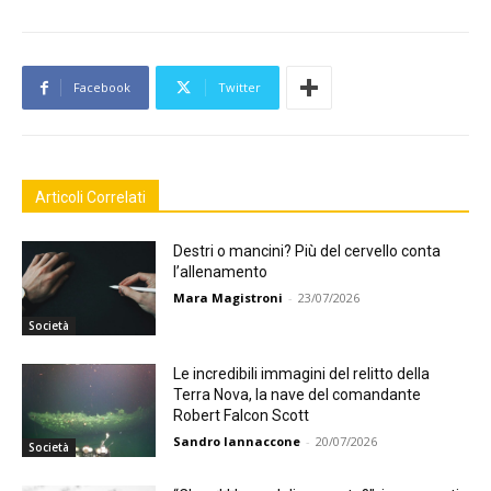
Facebook
Twitter
Articoli Correlati
Destri o mancini? Più del cervello conta
l’allenamento
Mara Magistroni
-
23/07/2026
Società
Le incredibili immagini del relitto della
Terra Nova, la nave del comandante
Robert Falcon Scott
Sandro Iannaccone
-
20/07/2026
Società