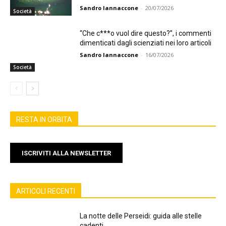
Sandro Iannaccone
-
20/07/2026
Società
“Che c***o vuol dire questo?”, i commenti
dimenticati dagli scienziati nei loro articoli
Sandro Iannaccone
-
16/07/2026
Società
RESTA IN ORBITA
ISCRIVITI ALLA NEWSLETTER
ARTICOLI RECENTI
La notte delle Perseidi: guida alle stelle
cadenti