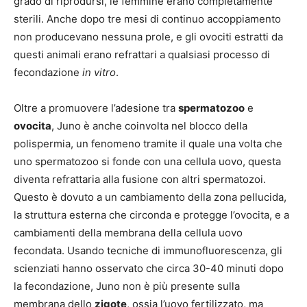
grado di riprodursi, le femmine erano completamente
sterili. Anche dopo tre mesi di continuo accoppiamento
non producevano nessuna prole, e gli ovociti estratti da
questi animali erano refrattari a qualsiasi processo di
fecondazione
in vitro
.
Oltre a promuovere l’adesione tra
spermatozoo
e
ovocita
, Juno è anche coinvolta nel blocco della
polispermia, un fenomeno tramite il quale una volta che
uno spermatozoo si fonde con una cellula uovo, questa
diventa refrattaria alla fusione con altri spermatozoi.
Questo è dovuto a un cambiamento della zona pellucida,
la struttura esterna che circonda e protegge l’ovocita, e a
cambiamenti della membrana della cellula uovo
fecondata. Usando tecniche di immunofluorescenza, gli
scienziati hanno osservato che circa 30-40 minuti dopo
la fecondazione, Juno non è più presente sulla
membrana dello
zigote
, ossia l’uovo fertilizzato, ma