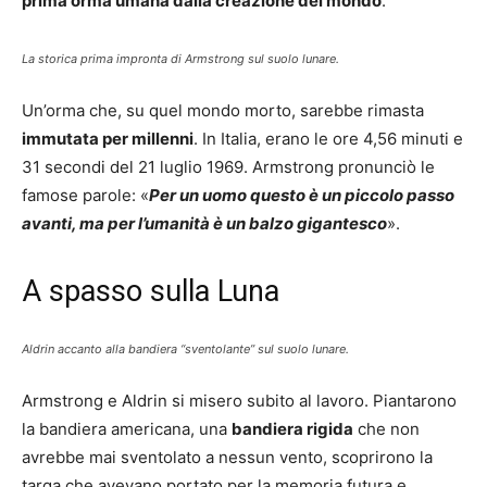
prima orma umana dalla creazione del mondo
.
La storica prima impronta di Armstrong sul suolo lunare.
Un’orma che, su quel mondo morto, sarebbe rimasta
immutata per millenni
. In Italia, erano le ore 4,56 minuti e
31 secondi del 21 luglio 1969. Armstrong pronunciò le
famose parole: «
Per un uomo questo è un piccolo passo
avanti, ma per l’umanità è un balzo gigantesco
».
A spasso sulla Luna
Aldrin accanto alla bandiera “sventolante” sul suolo lunare.
Armstrong e Aldrin si misero subito al lavoro. Piantarono
la bandiera americana, una
bandiera rigida
che non
avrebbe mai sventolato a nessun vento, scoprirono la
targa che avevano portato per la memoria futura e