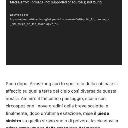
V
Media error: Format(s) not supported or source(s) not found
i
Download File:
d
https://upload.wikimedia.org/wikipedia/commons/a/a6/Apollo_11_Landing_-
e
_first_steps_on_the_moon.ogv?_=1
o
P
l
a
y
e
r
Poco dopo, Armstrong aprì lo sportello della cabina e si
affacciò su quella terra del cielo così diversa da questa
nostra. Ammirò il fantastico paesaggio, scese con
circospezione i nove gradini della breve scaletta, e
finalmente, dopo un’ultima esitazione, mise il
piede
sinistro
su quello strano suolo di polvere, lasciandovi la