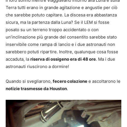
il loro sonno mentre viaggiavano intorno alla Luna e sulla
Terra tutti erano in grande agitazione e angustie per ciò
che sarebbe potuto capitare. La discesa era abbastanza
sicura, ma la partenza dalla Luna? Se il LEM si fosse
posato su un terreno troppo accidentato o con
un’inclinazione più grande del consentito sarebbe stato
inservibile come rampa di lancio e i due astronauti non
sarebbero potuti ripartire. Inoltre, qualunque cosa fosse
accaduta, la
riserva di ossigeno era di 48 ore
. Ma i due
astronauti riuscirono a dormire!
Quando si svegliarono,
fecero colazione
e ascoltarono le
notizie trasmesse da Houston
.