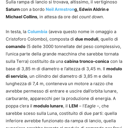
Sulla rampa di lancio si trovava, altissimo, il vertiginoso
Saturn
con a bordo
Neil Armstron
g, Edwin Aldrin e
Michael Collins
, in attesa da ore del
count down
.
In testa, la
Columbia
(aveva questo nome in omaggio a
Cristoforo Colombo), composta di
due moduli
, quello di
comando
(5 delle 3000 tonnellate del peso complessivo,
l’unica parte della grande macchina che sarebbe tornata
sulla Terra) costituito da una
cabina tronco-conica
con la
base di 3,85 m di diametro e l’altezza di 3,45 m. Il
modulo
di servizio
, un cilindro del diametro di 3,85 m e della
lunghezza di 7,4 m, conteneva un motore a razzo che
avrebbe permesso di entrare e uscire dall’orbita lunare,
carburante, apparecchi per la produzione di energia. A
poppa c’era il
modulo lunare
, il
LEM
– l’
Eagle
–, che
sarebbe sceso sulla Luna, costituito di due parti: quella
inferiore avrebbe funzionato da rampa di lancio, quella