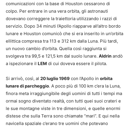
comunicazioni con la base di Houston cessarono di
colpo. Per entrare in una vera orbita, gli astronauti
dovevano correggere la traiettoria utilizzando i razzi di
servizio. Dopo 34 minuti l’Apollo riapparve all’altro bordo
lunare e Houston comunicò che si era inserito in un’orbita
ellittica compresa tra 113 e 312 km dalla Luna. Più tardi,
un nuovo cambio d’orbita. Quella così raggiunta si
svolgeva tra 99,5 e 121,5 km dal suolo lunare.
Aldrin
andò
a ispezionare il
LEM
di cui doveva essere il pilota.
Si arrivò, così, al
20 luglio 1969
con l’Apollo in
orbita
lunare di parcheggio
. A poco più di 100 km c’era la Luna,
finora meta irraggiungibile degli uomini di tutti i tempi ma
ormai sogno diventato realtà, con tutti quei suoi crateri e
le sue montagne viste in tre dimensioni, e quelle enormi
distese che sulla Terra sono chiamate “mari”. E qui nella
navicella spaziale c’erano tre uomini che potevano