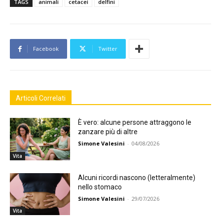
TAGS
animali
cetacei
delfini
Facebook
Twitter
Articoli Correlati
È vero: alcune persone attraggono le
zanzare più di altre
Simone Valesini
-
04/08/2026
Vita
Alcuni ricordi nascono (letteralmente)
nello stomaco
Simone Valesini
-
29/07/2026
Vita