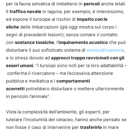
per la fauna selvatica di imbattersi in
pericoli
anche letali.
Il
traffico navale
in laguna, per esempio, è intensissimo,
ed espone il tursiope al rischio di
impatto con le
eliche
delle imbarcazioni (già oggi mostra sul corpo i
segni di precedenti lesioni); senza contare il contatto
con
sostanze tossiche
, l’
inquinamento acustico
che può
disturbare il suo sofisticato sistema di
ecolocalizzazione
,
e lo stress dovuto ad
approcci troppo ravvicinati con gli
esseri umani
. “I tursiopi sono noti per la loro adattabilità –
conferma il ricercatore – ma l’eccessiva attenzione
pubblica e mediatica e i
comportamenti
scorretti
potrebbero disturbare o mettere ulteriormente
in pericolo l’animale”.
Vista la complessità dell’ambiente, gli esperti, per
tutelare l’incolumità del cetaceo, hanno anche pensato se
non fosse il caso di intervenire per
trasferirlo
in mare