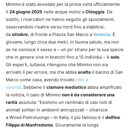
Mimmo è stato avvistato per la prima volta ufficialmente
il
24 giugno 2025
nelle acque vicino a
Chioggia
. Da
subito, i ricercatori ne hanno seguito gli spostamenti,
osservandolo risalire verso nord fino a stabilirsi,
da
ottobre
, di fronte a Piazza San Marco a
Venezia
. È
giovane, lungo circa due metri, in buona salute, ma non
se ne conosce il sesso e – un po’ strano per la sua specie
che in genere vive in branchi fino a 15 individui – è
solo
.
Gli esperti, tuttavia, ritengono che Mimmo non sia
arrivato lì per errore, ma che abbia
scelto
il bacino di San
Marco come casa, avendo trovato
cibo a
volontà
. Sebbene il
clamore mediatico
abbia amplificato
la notizia, il caso di Mimmo
non è da considerare una
rarità
assoluta: “Esistono un centinaio di casi noti di
animali solitari in ambienti antropizzati – chiarisce
a Wired Pietroluongo – In Italia, il più famoso è il
delfino
Filippo di Manfredonia
. Sicuramente la lunga