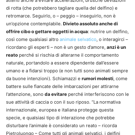
attenti anche a evitare accelerazioni, brusche deviazioni
di rotta (che potrebbero tagliare quella del delfino) e
retromarce. Seguirlo, o – peggio – inseguirlo, non è
un’opzione contemplabile.
Divieto assoluto anche di
offrire cibo o gettare oggetti in acqua
: nutrire un delfino,
così come qualsiasi altro
animale selvatico
, o interagirci –
ricordano gli esperti – non è un gesto d’amore,
anzi è un
reato
perché si rischia di alterarne il comportamento
naturale, portandolo a essere dipendente dall’essere
umano e a fidarsi troppo (e non tutti sono animati sempre
da buone intenzioni). Schiamazzi e
rumori molesti
, come
battere sulle fiancate delle imbarcazioni per attirarne
l’attenzione, sono
da evitare
perché interferiscono con le
sue attività di caccia o con il suo riposo. “La normativa
internazionale, europea e italiana protegge questa
specie, e qualsiasi tipo di interazione che potrebbe
disturbare l’animale è considerato un reato – ricorda
Pietroluongo – Come tutti gli animali selvatici, i delfini