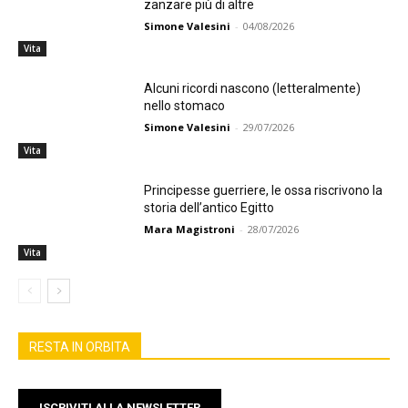
zanzare più di altre
Simone Valesini
-
04/08/2026
Vita
Alcuni ricordi nascono (letteralmente)
nello stomaco
Simone Valesini
-
29/07/2026
Vita
Principesse guerriere, le ossa riscrivono la
storia dell’antico Egitto
Mara Magistroni
-
28/07/2026
Vita
RESTA IN ORBITA
ISCRIVITI ALLA NEWSLETTER