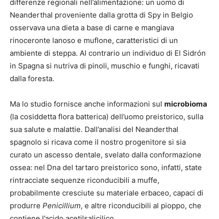
differenze regionali nell’alimentazione: un uomo di
Neanderthal proveniente dalla grotta di Spy in Belgio
osservava una dieta a base di carne e mangiava
rinoceronte lanoso e muflone, caratteristici di un
ambiente di steppa. Al contrario un individuo di El Sidrón
in Spagna si nutriva di pinoli, muschio e funghi, ricavati
dalla foresta.
Ma lo studio fornisce anche informazioni sul
microbioma
(la cosiddetta flora batterica) dell’uomo preistorico, sulla
sua salute e malattie. Dall’analisi del Neanderthal
spagnolo si ricava come il nostro progenitore si sia
curato un ascesso dentale, svelato dalla conformazione
ossea: nel Dna del tartaro preistorico sono, infatti, state
rintracciate sequenze riconducibili a muffe,
probabilmente cresciute su materiale erbaceo, capaci di
produrre
Penicillium
, e altre riconducibili al pioppo, che
contiene l’acido acetilsalicilico.