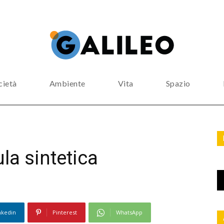
cietà
Ambiente
Vita
Spazio
ula sintetica
nkedin
Pinterest
WhatsApp