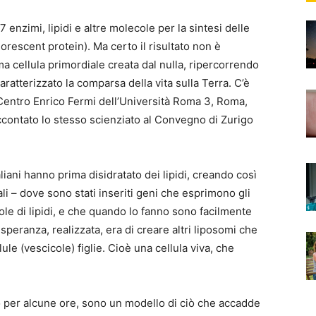
 enzimi, lipidi e altre molecole per la sintesi delle
orescent protein). Ma certo il risultato non è
ima cellula primordiale creata dal nulla, ripercorrendo
aratterizzato la comparsa della vita sulla Terra. C’è
l Centro Enrico Fermi dell’Università Roma 3, Roma,
contato lo stesso scienziato al Convegno di Zurigo
taliani hanno prima disidratato dei lipidi, creando così
iali – dove sono stati inseriti geni che esprimono gli
le di lipidi, e che quando lo fanno sono facilmente
 speranza, realizzata, era di creare altri liposomi che
ule (vescicole) figlie. Cioè una cellula viva, che
o per alcune ore, sono un modello di ciò che accadde