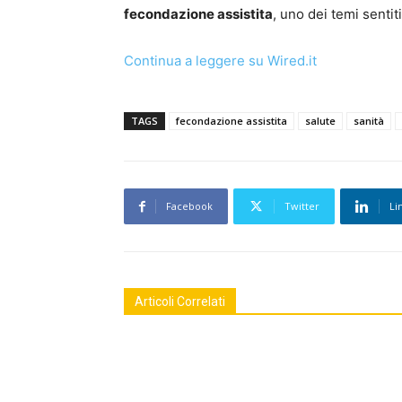
fecondazione assistita
, uno dei temi senti
Continua a leggere su Wired.it
TAGS
fecondazione assistita
salute
sanità
Facebook
Twitter
Li
Articoli Correlati