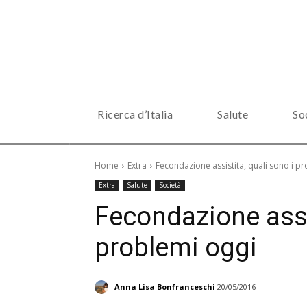
Ricerca d’Italia
Salute
So
Home
Extra
Fecondazione assistita, quali sono i p
Extra
Salute
Società
Fecondazione assis
problemi oggi
Anna Lisa Bonfranceschi
20/05/2016