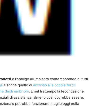
rodotti
e l’obbligo all’impianto contemporaneo di tutti
ga
e anche quello di
accesso alla coppie fertili
ne degli embrioni
. E nel frattempo la fecondazione
senziali di assistenza, almeno così dovrebbe essere.
unziona o potrebbe funzionare meglio oggi nella