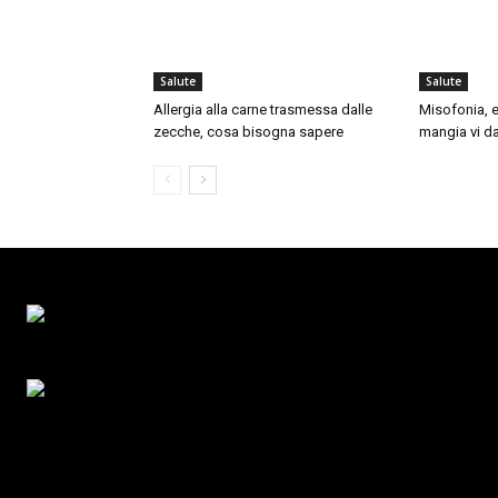
Salute
Salute
Allergia alla carne trasmessa dalle
Misofonia, e
zecche, cosa bisogna sapere
mangia vi da