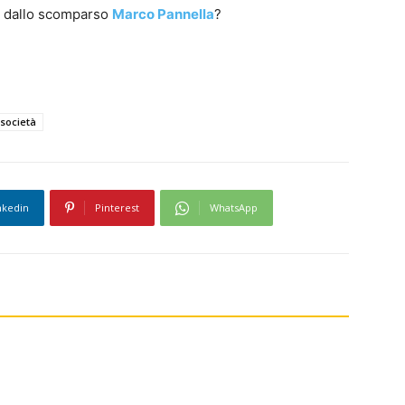
ti dallo scomparso
Marco Pannella
?
società
nkedin
Pinterest
WhatsApp