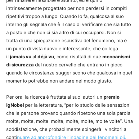
per rimanere flessibile e attento, ed è quindi
intrinsecamente progettato per non perdersi in compiti
ripetitivi troppo a lungo. Quando lo fa, qualcosa al suo
interno gli segnala che è il caso di verificare che sia tutto
a posto e che non ci sia altro di cui occuparsi. Non si
tratta di una spiegazione esaustiva del fenomeno, ma è
un punto di vista nuovo e interessante, che collega
il
jamais vu
al
déjà vu
, come risultati di due
meccanismi
di sicurezza
del nostro cervello che entrano in gioco
quando le circostanze suggeriscono che qualcosa in quel
momento potrebbe non andare nel modo giusto.
Per ora, la ricerca è fruttata ai suoi autori un
premio
IgNobel
per la letteratura, “per lo studio delle sensazioni
che le persone provano quando ripetono una sola parola
molte, molte, molte, molte, molte, molte, molte volte”. Una
soddisfazione, che probabilmente spingerà i vincitori a
conti
nuare ad approfondire l’indagine dei fenomeni più