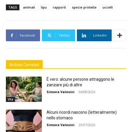
TAGS
animali
lipu
rapporti
specie protette
uccelli
Facebook
Twitter
Linkedin
Articoli Correlati
È vero: alcune persone attraggono le
zanzare più di altre
Simone Valesini
-
04/08/2026
Vita
Alcuni ricordi nascono (letteralmente)
nello stomaco
Simone Valesini
-
29/07/2026