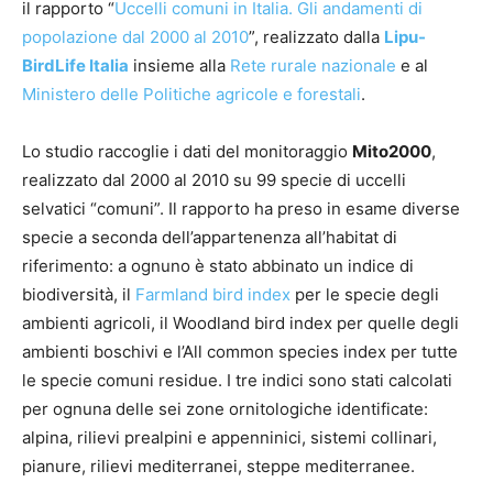
il rapporto “
Uccelli comuni in Italia. Gli andamenti di
popolazione dal 2000 al 2010
”, realizzato dalla
Lipu-
BirdLife Italia
insieme alla
Rete rurale nazionale
e al
Ministero delle Politiche agricole e forestali
.
Lo studio raccoglie i dati del monitoraggio
Mito2000
,
realizzato dal 2000 al 2010 su 99 specie di uccelli
selvatici “comuni”. Il rapporto ha preso in esame diverse
specie a seconda dell’appartenenza all’habitat di
riferimento: a ognuno è stato abbinato un indice di
biodiversità, il
Farmland bird index
per le specie degli
ambienti agricoli, il Woodland bird index per quelle degli
ambienti boschivi e l’All common species index per tutte
le specie comuni residue. I tre indici sono stati calcolati
per ognuna delle sei zone ornitologiche identificate:
alpina, rilievi prealpini e appenninici, sistemi collinari,
pianure, rilievi mediterranei, steppe mediterranee.