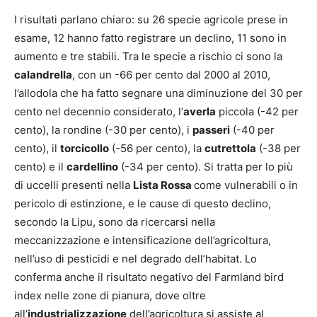
I risultati parlano chiaro: su 26 specie agricole prese in
esame, 12 hanno fatto registrare un declino, 11 sono in
aumento e tre stabili. Tra le specie a rischio ci sono la
calandrella
, con un -66 per cento dal 2000 al 2010,
l’allodola che ha fatto segnare una diminuzione del 30 per
cento nel decennio considerato, l’
averla
piccola (-42 per
cento), la rondine (-30 per cento), i
passeri
(-40 per
cento), il
torcicollo
(-56 per cento), la
cutrettola
(-38 per
cento) e il
cardellino
(-34 per cento). Si tratta per lo più
di uccelli presenti nella
Lista Rossa
come vulnerabili o in
pericolo di estinzione, e le cause di questo declino,
secondo la Lipu, sono da ricercarsi nella
meccanizzazione e intensificazione dell’agricoltura,
nell’uso di pesticidi e nel degrado dell’habitat. Lo
conferma anche il risultato negativo del Farmland bird
index nelle zone di pianura, dove oltre
all’
industrializzazione
dell’agricoltura si assiste al