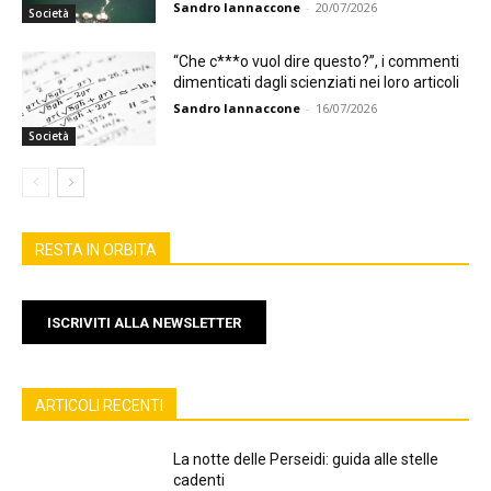
Sandro Iannaccone
-
20/07/2026
Società
“Che c***o vuol dire questo?”, i commenti
dimenticati dagli scienziati nei loro articoli
Sandro Iannaccone
-
16/07/2026
Società
RESTA IN ORBITA
ISCRIVITI ALLA NEWSLETTER
ARTICOLI RECENTI
La notte delle Perseidi: guida alle stelle
cadenti