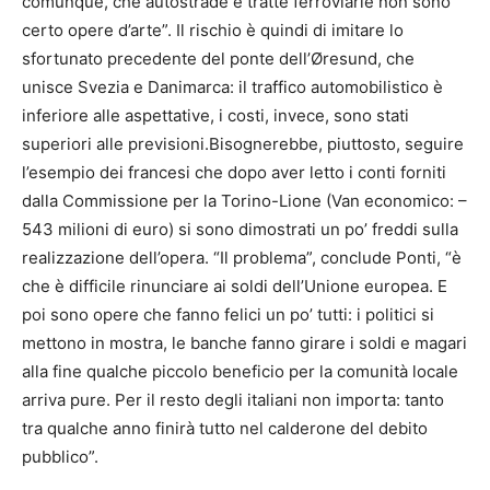
comunque, che autostrade e tratte ferroviarie non sono
certo opere d’arte”. Il rischio è quindi di imitare lo
sfortunato precedente del ponte dell’Øresund, che
unisce Svezia e Danimarca: il traffico automobilistico è
inferiore alle aspettative, i costi, invece, sono stati
superiori alle previsioni.Bisognerebbe, piuttosto, seguire
l’esempio dei francesi che dopo aver letto i conti forniti
dalla Commissione per la Torino-Lione (Van economico: –
543 milioni di euro) si sono dimostrati un po’ freddi sulla
realizzazione dell’opera. “Il problema”, conclude Ponti, “è
che è difficile rinunciare ai soldi dell’Unione europea. E
poi sono opere che fanno felici un po’ tutti: i politici si
mettono in mostra, le banche fanno girare i soldi e magari
alla fine qualche piccolo beneficio per la comunità locale
arriva pure. Per il resto degli italiani non importa: tanto
tra qualche anno finirà tutto nel calderone del debito
pubblico”.