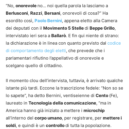
“No,
onorevole
no… noi quella parola la lasciamo a
Berlusconi
,
Razzi
,
Bersani
, onorevoli di cosa?” Ha
esordito così,
Paolo Bernini
, appena eletto alla Camera
dei deputati con il
Movimento 5 Stelle
di
Beppe Grillo
,
intervistato ieri sera a
Ballarò
. E fin qui niente di strano:
la dichiarazione è in linea con quanto previsto dal
codice
di comportamento degli eletti
, che prevede che i
parlamentari rifiutino l’appellativo di onorevole e
scelgano quello di cittadino.
Il momento clou dell’intervista, tuttavia, è arrivato qualche
istante più tardi. Eccone la trascrizione fedele: “Non so se
lo sapete”, ha detto Bernini, ventiseienne di
Cento
(Fe),
laureato in
Tecnologia della comunicazione
, “ma in
America hanno già iniziato a mettere i
microchip
all’interno del
corpo umano
, per registrare, per
mettere i
soldi
, e quindi è un
controllo
di tutta la popolazione.