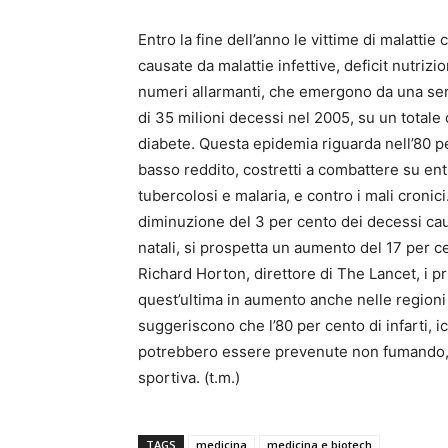
Entro la fine dell’anno le vittime di malatti
causate da malattie infettive, deficit nutrizi
numeri allarmanti, che emergono da una serie
di 35 milioni decessi nel 2005, su un totale 
diabete. Questa epidemia riguarda nell’80 per
basso reddito, costretti a combattere su entr
tubercolosi e malaria, e contro i mali cronic
diminuzione del 3 per cento dei decessi caus
natali, si prospetta un aumento del 17 per c
Richard Horton, direttore di The Lancet, i pri
quest’ultima in aumento anche nelle regioni p
suggeriscono che l’80 per cento di infarti, ic
potrebbero essere prevenute non fumando, 
sportiva. (t.m.)
TAGS
medicina
medicina e biotech