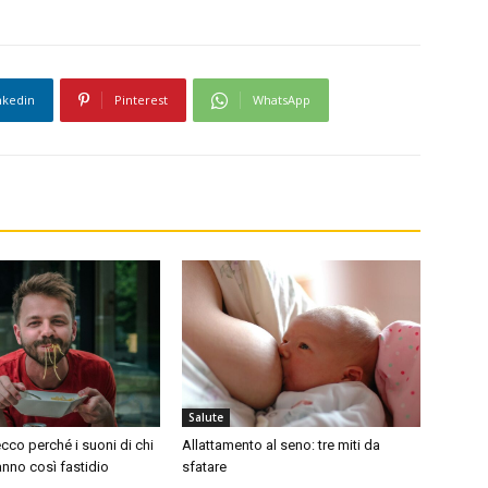
nkedin
Pinterest
WhatsApp
Salute
cco perché i suoni di chi
Allattamento al seno: tre miti da
nno così fastidio
sfatare