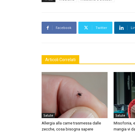
Facebook
Twitter
Li
Articoli Correlati
Salute
Salute
Allergia alla carne trasmessa dalle
Misofonia, e
zecche, cosa bisogna sapere
mangia vi da