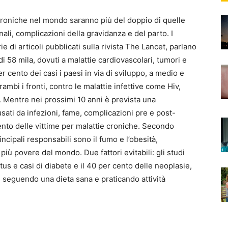
e croniche nel mondo saranno più del doppio di quelle
onali, complicazioni della gravidanza e del parto. I
 di articoli pubblicati sulla rivista The Lancet, parlano
di 58 mila, dovuti a malattie cardiovascolari, tumori e
 cento dei casi i paesi in via di sviluppo, a medio e
ambi i fronti, contro le malattie infettive come Hiv,
i. Mentre nei prossimi 10 anni è prevista una
ati da infezioni, fame, complicazioni pre e post-
ento delle vittime per malattie croniche. Secondo
ncipali responsabili sono il fumo e l’obesità,
iù povere del mondo. Due fattori evitabili: gli studi
tus e casi di diabete e il 40 per cento delle neoplasie,
seguendo una dieta sana e praticando attività