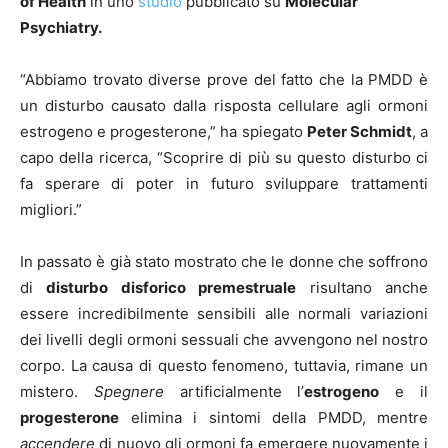
of Health
in uno
studio
pubblicato su
Molecular
Psychiatry.
“Abbiamo trovato diverse prove del fatto che la PMDD è
un disturbo causato dalla risposta cellulare agli ormoni
estrogeno e progesterone,” ha spiegato
Peter Schmidt
, a
capo della ricerca, “Scoprire di più su questo disturbo ci
fa sperare di poter in futuro sviluppare trattamenti
migliori.”
In passato è già stato mostrato che le donne che soffrono
di
disturbo disforico premestruale
risultano anche
essere incredibilmente sensibili alle normali variazioni
dei livelli degli ormoni sessuali che avvengono nel nostro
corpo. La causa di questo fenomeno, tuttavia, rimane un
mistero.
Spegnere
artificialmente l’
estrogeno
e il
progesterone
elimina i sintomi della PMDD, mentre
accendere
di nuovo gli ormoni fa emergere nuovamente i