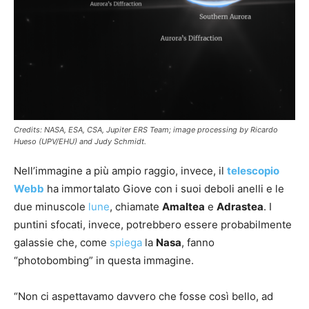
Credits: NASA, ESA, CSA, Jupiter ERS Team; image processing by Ricardo
Hueso (UPV/EHU) and Judy Schmidt.
Nell’immagine a più ampio raggio, invece, il
telescopio
Webb
ha immortalato Giove con i suoi deboli anelli e le
due minuscole
lune
, chiamate
Amaltea
e
Adrastea
. I
puntini sfocati, invece, potrebbero essere probabilmente
galassie che, come
spiega
la
Nasa
, fanno
“photobombing” in questa immagine.
“Non ci aspettavamo davvero che fosse così bello, ad