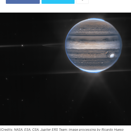
(Credits: NASA, ESA, CSA, Jupiter ERS Team; image processing by Ricardo Hueso