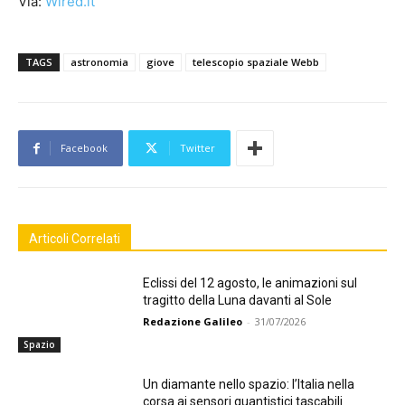
Via:
Wired.it
TAGS
astronomia
giove
telescopio spaziale Webb
Facebook
Twitter
Articoli Correlati
Eclissi del 12 agosto, le animazioni sul
tragitto della Luna davanti al Sole
Redazione Galileo
-
31/07/2026
Spazio
Un diamante nello spazio: l’Italia nella
corsa ai sensori quantistici tascabili