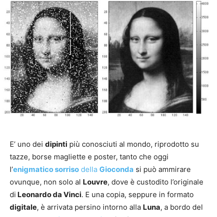
E’ uno dei
dipinti
più conosciuti al mondo, riprodotto su
tazze, borse magliette e poster, tanto che oggi
l’
enigmatico sorriso
della
Gioconda
si può ammirare
ovunque, non solo al
Louvre
, dove è custodito l’originale
di
Leonardo da Vinci
. E una copia, seppure in formato
digitale
, è arrivata persino intorno alla
Luna
, a bordo del