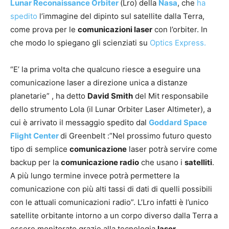
Lunar Reconaissance Orbiter
(Lro) della
Nasa
, che
ha
spedito
l’immagine del dipinto sul satellite dalla Terra,
come prova per le
comunicazioni laser
con l’orbiter. In
che modo lo spiegano gli scienziati su
Optics Express.
“E’ la prima volta che qualcuno riesce a eseguire una
comunicazione laser a direzione unica a distanze
planetarie” , ha detto
David Smith
del Mit responsabile
dello strumento Lola (il Lunar Orbiter Laser Altimeter), a
cui è arrivato il messaggio spedito dal
Goddard Space
Flight Center
di Greenbelt :”Nel prossimo futuro questo
tipo di semplice
comunicazione
laser potrà servire come
backup per la
comunicazione radio
che usano i
satelliti
.
A più lungo termine invece potrà permettere la
comunicazione con più alti tassi di dati di quelli possibili
con le attuali comunicazioni radio”. L’Lro infatti è l’unico
satellite orbitante intorno a un corpo diverso dalla Terra a
essere monitorato grazie alla tecnologia
laser
.