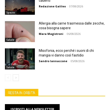
cadenti
Redazione Galileo
-
07/08/2026
Spazio
Allergia alla carne trasmessa dalle zecche,
cosa bisogna sapere
Mara Magistroni
-
06/08/2026
Salute
Misofonia, ecco perché i suoni di chi
mangia vi danno così fastidio
Sandro Iannaccone
-
05/08/2026
Salute
RESTA IN ORBITA
ISCRIVITI ALLA NEWSLETTER