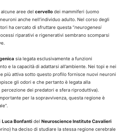
 alcune aree del
cervello
dei mammiferi (uomo
euroni anche nell’individuo adulto. Nel corso degli
ori ha cercato di sfruttare questa “
neurogenesi
 processi riparativi e rigenerativi sembrano scomparsi
ve.
genica
sia legata esclusivamente a funzioni
o e la capacità di adattarsi all’ambiente. Nei topi e nei
ale più attiva sotto questo profilo fornisce nuovi neuroni
episce gli odori e che pertanto è legata alla
 percezione dei predatori e sfera riproduttiva).
 importante per la sopravvivenza, questa regione è
le”.
i
Luca Bonfanti
del
Neuroscience Institute Cavalieri
ino) ha deciso di studiare la stessa regione cerebrale