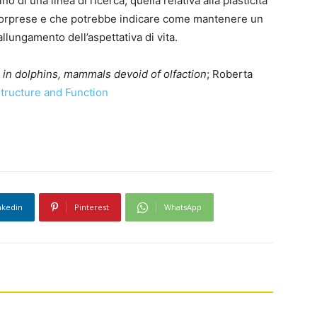
ino di una linea di ricerca, quella relativa alla plasticità
 sorprese e che potrebbe indicare come mantenere un
llungamento dell’aspettativa di vita.
in dolphins, mammals devoid of olfaction
; Roberta
Structure and Function
nkedin
Pinterest
WhatsApp