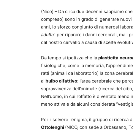
(Nico) – Da circa due decenni sappiamo che
compreso) sono in grado di generare nuovi n
anni, lo sforzo congiunto di numerosi laborat
adulta
” per riparare i danni cerebrali, ma i
dal nostro cervello a causa di scelte evoluti
Da tempo si ipotizza che la
plasticità
neuro
fisiologiche, come la memoria, l’apprendiment
ratti (animali da laboratorio) la zona cerebr
al
bulbo olfattivo
: l’area cerebrale che perc
sopravvivenza dell’animale (ricerca del cibo,
Nell’uomo, in cui l’olfatto è diventato meno
meno attiva e da alcuni considerata “vestigia
Per risolvere l’enigma, il gruppo di ricerca d
Ottolenghi
(NICO, con sede a Orbassano, Tor