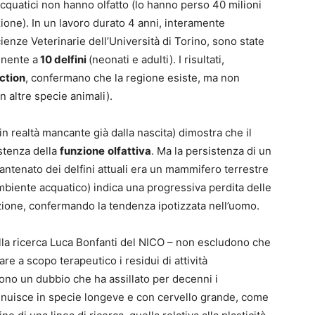
quatici non hanno olfatto (lo hanno perso 40 milioni
zione). In un lavoro durato 4 anni, interamente
cienze Veterinarie dell’Università di Torino, sono state
enente a
10 delfini
(neonati e adulti). I risultati,
ction
, confermano che la regione esiste, ma non
 altre specie animali).
(in realtà mancante già dalla nascita) dimostra che il
stenza della
funzione
olfattiva
. Ma la persistenza di un
l’antenato dei delfini attuali era un mammifero terrestre
’ambiente acquatico) indica una progressiva perdita delle
zione, confermando la tendenza ipotizzata nell’uomo.
della ricerca Luca Bonfanti del NICO – non escludono che
re a scopo terapeutico i residui di attività
ono un dubbio che ha assillato per decenni i
inuisce in specie longeve e con cervello grande, come