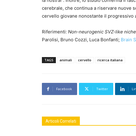
la nostra!”. Inoltre, lo studio conferma il fasc
cerebrale, che continua a riservare nuove
cervello giovane nonostante il progressivo a
Riferimenti:
Non-neurogenic SVZ-like niche 
Parolisi, Bruno Cozzi, Luca Bonfanti;
Brain 
TAGS
animali
cervello
ricerca italiana
Facebook
Twitter
Li
Articoli Correlati